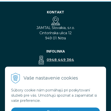
KONTAKT
JAMTAL Slovakia, s.r.o.
Cintorínska ulica 12
949 01 Nitra
INFOLINKA
0948 449 364
predaj@jamtal.sk
Vaše nastavenie cookies
Súbory cookie nám pomáhajú pri poskytovaní
VŠETKO O NÁKUPE
služieb pre vás. Umožňujú spoznať a zapamätať si
Obchodné podmienky
vaše preferencie.
Reklamačné podmienky
Doprava a platba