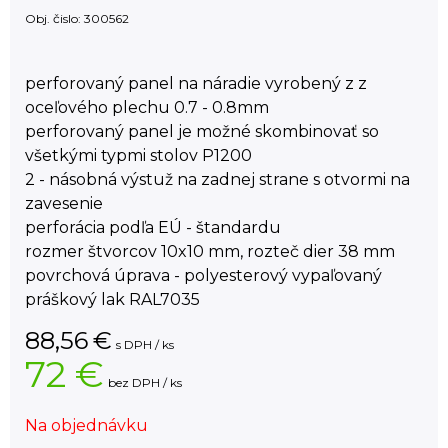
Obj. čislo:
300562
perforovaný panel na náradie vyrobený z z
oceľového plechu 0.7 - 0.8mm
perforovaný panel je možné skombinovať so
všetkými typmi stolov P1200
2 - násobná výstuž na zadnej strane s otvormi na
zavesenie
perforácia podľa EÚ - štandardu
rozmer štvorcov 10x10 mm, rozteč dier 38 mm
povrchová úprava - polyesterový vypaľovaný
práškový lak RAL7035
88,56
€
s DPH / ks
72 €
bez DPH / ks
Na objednávku