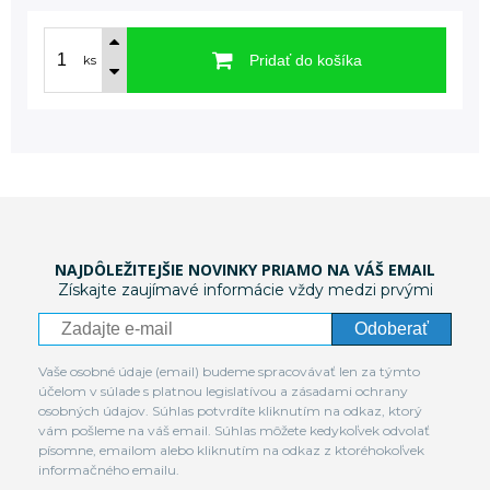
Pridať do košíka
ks
NAJDÔLEŽITEJŠIE NOVINKY PRIAMO NA VÁŠ EMAIL
Získajte zaujímavé informácie vždy medzi prvými
Odoberať
Vaše osobné údaje (email) budeme spracovávať len za týmto
účelom v súlade s platnou legislatívou a zásadami ochrany
osobných údajov. Súhlas potvrdíte kliknutím na odkaz, ktorý
vám pošleme na váš email. Súhlas môžete kedykoľvek odvolať
písomne, emailom alebo kliknutím na odkaz z ktoréhokoľvek
informačného emailu.