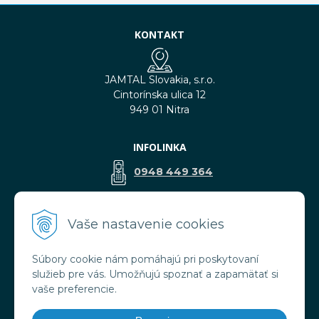
KONTAKT
JAMTAL Slovakia, s.r.o.
Cintorínska ulica 12
949 01 Nitra
INFOLINKA
0948 449 364
predaj@jamtal.sk
Vaše nastavenie cookies
Súbory cookie nám pomáhajú pri poskytovaní
VŠETKO O NÁKUPE
služieb pre vás. Umožňujú spoznať a zapamätať si
Obchodné podmienky
vaše preferencie.
Reklamačné podmienky
Doprava a platba