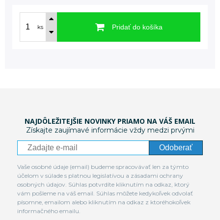
Pridať do košíka
ks
NAJDÔLEŽITEJŠIE NOVINKY PRIAMO NA VÁŠ EMAIL
Získajte zaujímavé informácie vždy medzi prvými
Odoberať
Vaše osobné údaje (email) budeme spracovávať len za týmto
účelom v súlade s platnou legislatívou a zásadami ochrany
osobných údajov. Súhlas potvrdíte kliknutím na odkaz, ktorý
vám pošleme na váš email. Súhlas môžete kedykoľvek odvolať
písomne, emailom alebo kliknutím na odkaz z ktoréhokoľvek
informačného emailu.