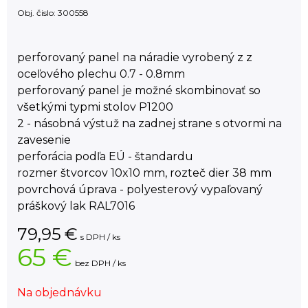
Obj. čislo:
300558
perforovaný panel na náradie vyrobený z z
oceľového plechu 0.7 - 0.8mm
perforovaný panel je možné skombinovať so
všetkými typmi stolov P1200
2 - násobná výstuž na zadnej strane s otvormi na
zavesenie
perforácia podľa EÚ - štandardu
rozmer štvorcov 10x10 mm, rozteč dier 38 mm
povrchová úprava - polyesterový vypaľovaný
práškový lak RAL7016
79,95
€
s DPH / ks
65 €
bez DPH / ks
Na objednávku