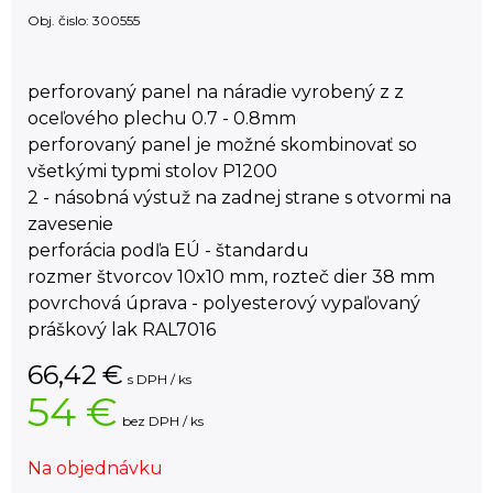
Obj. čislo:
300555
perforovaný panel na náradie vyrobený z z
oceľového plechu 0.7 - 0.8mm
perforovaný panel je možné skombinovať so
všetkými typmi stolov P1200
2 - násobná výstuž na zadnej strane s otvormi na
zavesenie
perforácia podľa EÚ - štandardu
rozmer štvorcov 10x10 mm, rozteč dier 38 mm
povrchová úprava - polyesterový vypaľovaný
práškový lak RAL7016
66,42
€
s DPH / ks
54 €
bez DPH / ks
Na objednávku