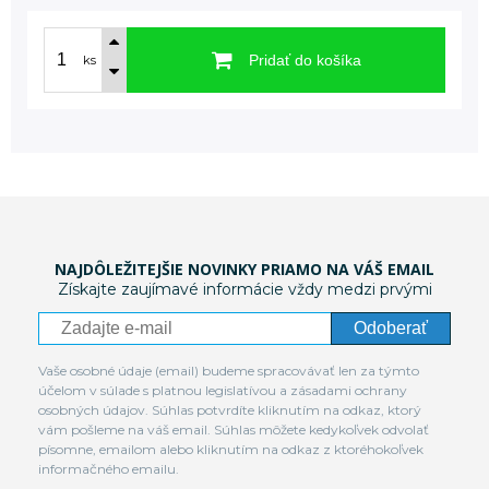
Pridať do košíka
ks
NAJDÔLEŽITEJŠIE NOVINKY PRIAMO NA VÁŠ EMAIL
Získajte zaujímavé informácie vždy medzi prvými
Odoberať
Vaše osobné údaje (email) budeme spracovávať len za týmto
účelom v súlade s platnou legislatívou a zásadami ochrany
osobných údajov. Súhlas potvrdíte kliknutím na odkaz, ktorý
vám pošleme na váš email. Súhlas môžete kedykoľvek odvolať
písomne, emailom alebo kliknutím na odkaz z ktoréhokoľvek
informačného emailu.