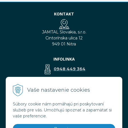
KONTAKT
JAMTAL Slovakia, s.r.o.
Cintorínska ulica 12
949 01 Nitra
INFOLINKA
0948 449 364
predaj@jamtal.sk
Vaše nastavenie cookies
Súbory cookie nám pomáhajú pri poskytovaní
VŠETKO O NÁKUPE
služieb pre vás. Umožňujú spoznať a zapamätať si
Obchodné podmienky
vaše preferencie.
Reklamačné podmienky
Doprava a platba