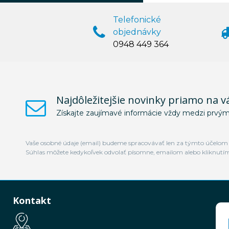
Telefonické
objednávky
0948 449 364
Najdôležitejšie novinky priamo na v
Získajte zaujímavé informácie vždy medzi prvým
Vaše osobné údaje (email) budeme spracovávať len za týmto účelom v
Súhlas môžete kedykoľvek odvolať písomne, emailom alebo kliknutí
Kontakt