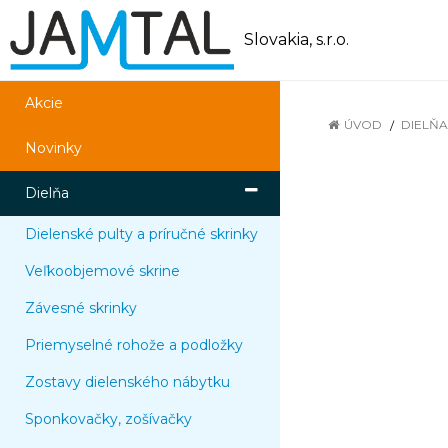
Slovakia, s.r.o.
Akcie
ÚVOD
DIELŇA
Novinky
Dielňa
Dielenské pulty a príručné skrinky
Veľkoobjemové skrine
Závesné skrinky
Priemyselné rohože a podložky
Zostavy dielenského nábytku
Sponkovačky, zošívačky