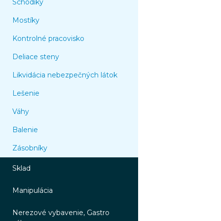
Schodíky
Mostíky
Kontrolné pracovisko
Deliace steny
Likvidácia nebezpečných látok
Lešenie
Váhy
Balenie
Zásobníky
Sklad
Manipulácia
Nerezové vybavenie, Gastro