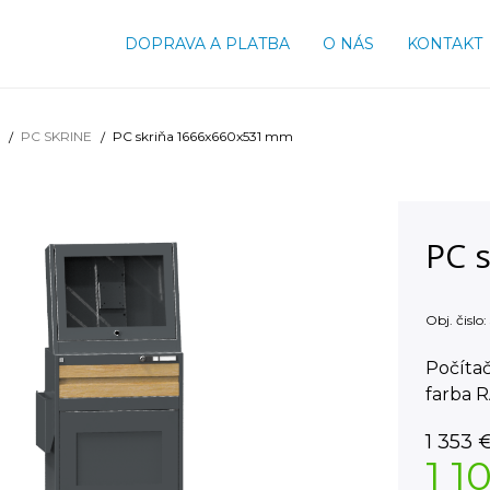
DOPRAVA A PLATBA
O NÁS
KONTAKT
PC SKRINE
PC skriňa 1666x660x531 mm
PC 
Obj. čislo:
Počítač
farba 
1 353
1 1