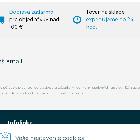
Doprava zadarmo
Tovar na sklade
pre objednávky nad
expedujeme do 24
100 €
hod.
áš email
i
 súlade s platnou legislatívou a zásadami ochrany osobných údajov. Súhlas p
m na odkaz z ktoréhokoľvek informačného emailu.
Infolinka
0948 449 364
Vaše nastavenie cookies