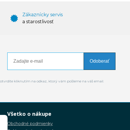
Zákaznícky servis
a starostlivosť
Odoberať
otvrdíte kliknutím na odkaz, ktorý vám pošleme na váš email.
Všetko o nákupe
Obchodné podmienky