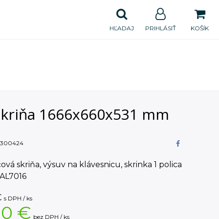
HĽADAJ
PRIHLÁSIŤ
KOŠÍK
skriňa 1666x660x531 mm
300424
ová skriňa, výsuv na klávesnicu, skrinka 1 polica
RAL7016
€
s DPH / ks
00 €
bez DPH / ks