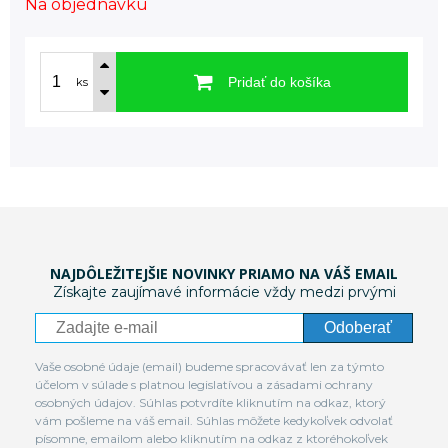
Na objednávku
Pridať do košíka
ks
NAJDÔLEŽITEJŠIE NOVINKY PRIAMO NA VÁŠ EMAIL
Získajte zaujímavé informácie vždy medzi prvými
Odoberať
Vaše osobné údaje (email) budeme spracovávať len za týmto
účelom v súlade s platnou legislatívou a zásadami ochrany
osobných údajov. Súhlas potvrdíte kliknutím na odkaz, ktorý
vám pošleme na váš email. Súhlas môžete kedykoľvek odvolať
písomne, emailom alebo kliknutím na odkaz z ktoréhokoľvek