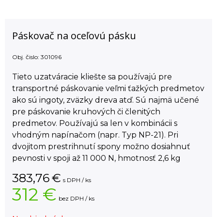
Páskovač na oceľovú pásku
Obj. čislo:
301096
Tieto uzatváracie kliešte sa používajú pre
transportné páskovanie veľmi ťažkých predmetov
ako sú ingoty, zväzky dreva atď. Sú najmä učené
pre páskovanie kruhových či členitých
predmetov. Používajú sa len v kombinácii s
vhodným napínačom (napr. Typ NP-21). Pri
dvojitom prestrihnutí spony možno dosiahnuť
pevnosti v spoji až 11 000 N, hmotnosť 2,6 kg
383,76
€
s DPH / ks
312 €
bez DPH / ks