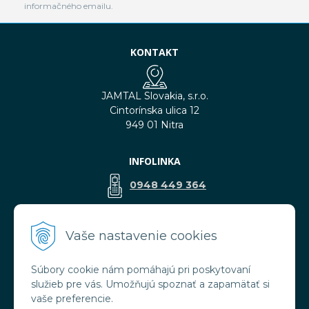
informačného emailu.
KONTAKT
JAMTAL Slovakia, s.r.o.
Cintorínska ulica 12
949 01 Nitra
INFOLINKA
0948 449 364
predaj@jamtal.sk
Vaše nastavenie cookies
Súbory cookie nám pomáhajú pri poskytovaní
VŠETKO O NÁKUPE
služieb pre vás. Umožňujú spoznať a zapamätať si
Obchodné podmienky
vaše preferencie.