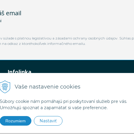
áš email
i
 súlade s platnou legislatívou a zásadami ochrany osobných údajov. Súhlas p
m na odkaz z ktoréhokoľvek informačného emailu.
Infolinka
0948 449 364
Vaše nastavenie cookies
predaj@jamtal.sk
Súbory cookie nám pomáhajú pri poskytovaní služieb pre vás.
Umožňujú spoznať a zapamätať si vaše preferencie.
Nastaviť
Rozumiem
2026 Jamtal Slovakia •
NextShop
&
e-shop Pohoda Connector
by
NextCom s.r