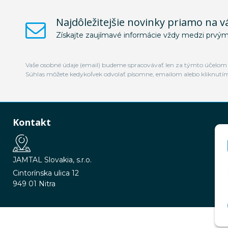
Najdôležitejšie novinky priamo na v
Získajte zaujímavé informácie vždy medzi prvým
Vaše osobné údaje (email) budeme spracovávať len za týmto účelom v
Súhlas môžete kedykoľvek odvolať písomne, emailom alebo kliknutí
Kontakt
JAMTAL Slovakia, s.r.o.
Cintorínska ulica 12
949 01 Nitra
© 