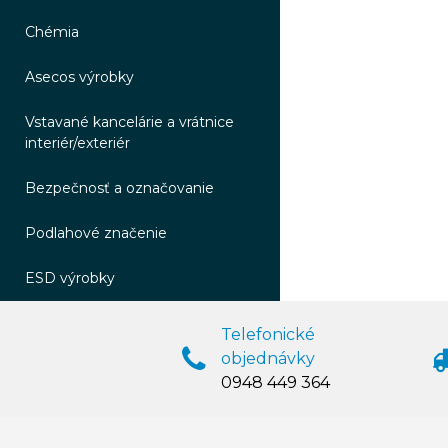
Chémia
Asecos výrobky
Vstavané kancelárie a vrátnice
interiér/exteriér
Bezpečnosť a označovanie
Podlahové značenie
ESD výrobky
Telefonické
objednávky
0948 449 364