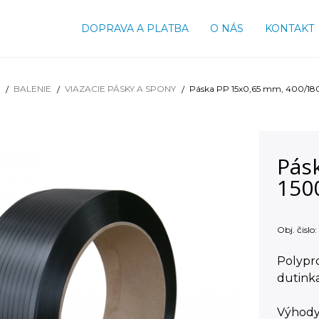
DOPRAVA A PLATBA
O NÁS
KONTAKT
BALENIE
VIAZACIE PÁSKY A SPONY
Páska PP 15x0,65 mm, 400/180
Pás
150
Obj. čislo:
Polypro
dutinka
Výhody