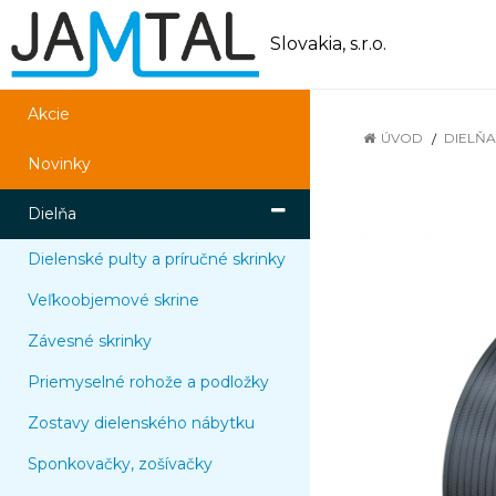
Slovakia, s.r.o.
Akcie
ÚVOD
DIELŇA
Novinky
Dielňa
Dielenské pulty a príručné skrinky
Veľkoobjemové skrine
Závesné skrinky
Priemyselné rohože a podložky
Zostavy dielenského nábytku
Sponkovačky, zošívačky