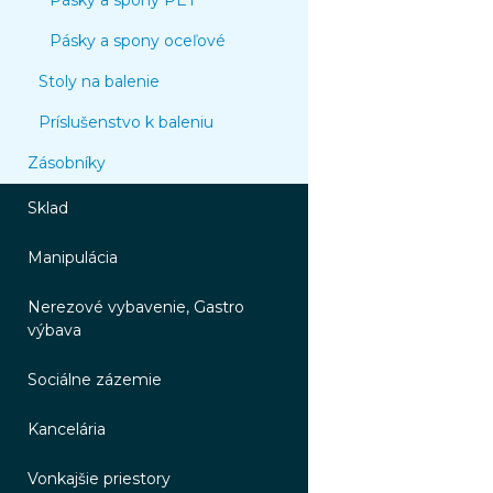
Pásky a spony PET
Pásky a spony oceľové
Stoly na balenie
Príslušenstvo k baleniu
Zásobníky
Sklad
Manipulácia
Nerezové vybavenie, Gastro
výbava
Sociálne zázemie
Kancelária
Vonkajšie priestory