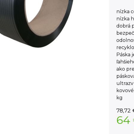
nízka 
nízka 
dobrá p
bezpečn
odolno
recyklo
Páska j
ľahšieh
ako pr
páskova
ultraz
kovové,
kg
78,72
64