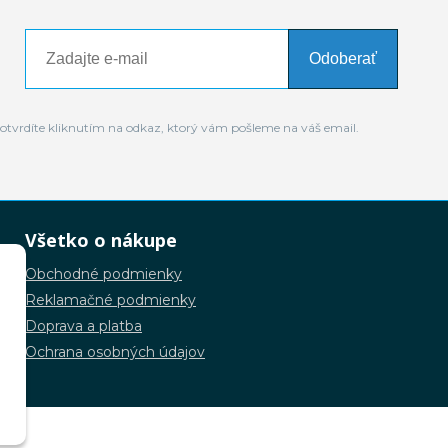
Odoberať
otvrdíte kliknutím na odkaz, ktorý vám pošleme na váš email.
Všetko o nákupe
Obchodné podmienky
Reklamačné podmienky
Doprava a platba
Ochrana osobných údajov
.o.