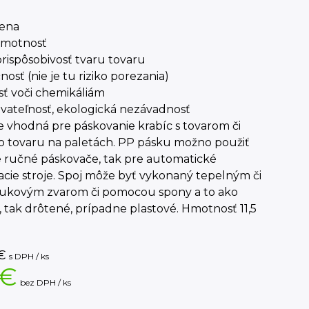
cena
hmotnosť
rispôsobivosť tvaru tovaru
osť (nie je tu riziko porezania)
sť voči chemikáliám
vateľnosť, ekologická nezávadnosť
e vhodná pre páskovanie krabíc s tovarom či
o tovaru na paletách. PP pásku možno použiť
e ručné páskovače, tak pre automatické
cie stroje. Spoj môže byť vykonaný tepelným či
vukovým zvarom či pomocou spony a to ako
 tak drôtené, prípadne plastové. Hmotnosť 11,5
€
s DPH / ks
 €
bez DPH / ks