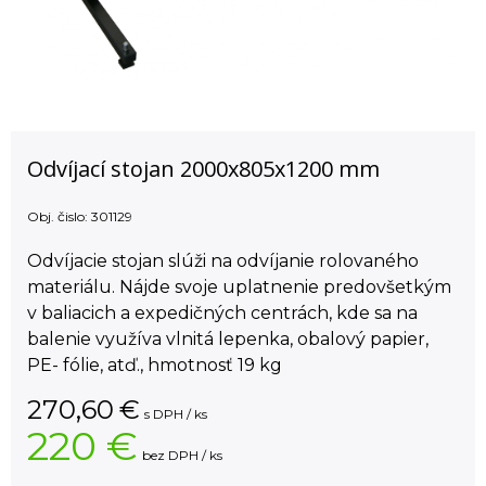
Odvíjací stojan 2000x805x1200 mm
Obj. čislo:
301129
Odvíjacie stojan slúži na odvíjanie rolovaného
materiálu. Nájde svoje uplatnenie predovšetkým
v baliacich a expedičných centrách, kde sa na
balenie využíva vlnitá lepenka, obalový papier,
PE- fólie, atď., hmotnosť 19 kg
270,60
€
s DPH / ks
220 €
bez DPH / ks