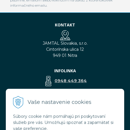
písomne, emailom alebo kliknutím na odkaz z ktoréhokoľvek
informačného emailu.
KONTAKT
JAMTAL Slovakia, s.r.o.
Cintorínska ulica 12
949 01 Nitra
INFOLINKA
0948 449 364
predaj@jamtal.sk
Vaše nastavenie cookies
Súbory cookie nám pomáhajú pri poskytovaní
VŠETKO O NÁKUPE
služieb pre vás. Umožňujú spoznať a zapamätať si
Obchodné podmienky
vaše preferencie.