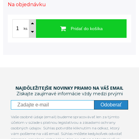
Na objednávku
Pridať do košíka
ks
NAJDÔLEŽITEJŠIE NOVINKY PRIAMO NA VÁŠ EMAIL
Získajte zaujímavé informácie vždy medzi prvými
Odoberať
Vaše osobné údaje (email) budeme spracovávať len za týmto
účelom v súlade s platnou legislatívou a zásadami ochrany
osobných údajov. Súhlas potvrdíte kliknutím na odkaz, ktorý
vám pošleme na váš email. Súhlas môžete kedykoľvek odvolať