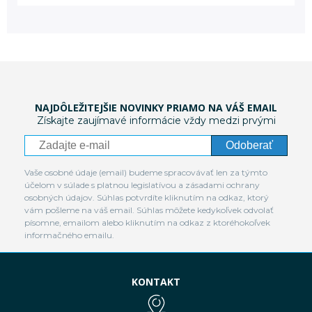
NAJDÔLEŽITEJŠIE NOVINKY PRIAMO NA VÁŠ EMAIL
Získajte zaujímavé informácie vždy medzi prvými
Odoberať
Vaše osobné údaje (email) budeme spracovávať len za týmto
účelom v súlade s platnou legislatívou a zásadami ochrany
osobných údajov. Súhlas potvrdíte kliknutím na odkaz, ktorý
vám pošleme na váš email. Súhlas môžete kedykoľvek odvolať
písomne, emailom alebo kliknutím na odkaz z ktoréhokoľvek
informačného emailu.
KONTAKT