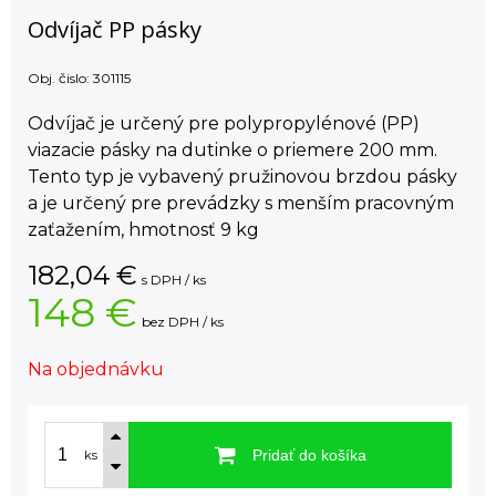
Odvíjač PP pásky
Obj. čislo:
301115
Odvíjač je určený pre polypropylénové (PP)
viazacie pásky na dutinke o priemere 200 mm.
Tento typ je vybavený pružinovou brzdou pásky
a je určený pre prevádzky s menším pracovným
zaťažením, hmotnosť 9 kg
182,04
€
s DPH / ks
148 €
bez DPH / ks
Na objednávku
Pridať do košíka
ks