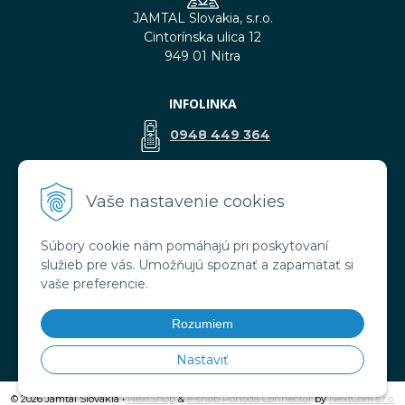
JAMTAL Slovakia, s.r.o.
Cintorínska ulica 12
949 01 Nitra
INFOLINKA
0948 449 364
predaj@jamtal.sk
Vaše nastavenie cookies
Súbory cookie nám pomáhajú pri poskytovaní
VŠETKO O NÁKUPE
služieb pre vás. Umožňujú spoznať a zapamätať si
Obchodné podmienky
vaše preferencie.
Reklamačné podmienky
Doprava a platba
Rozumiem
Ochrana osobných údajov
Nastaviť
© 2026 Jamtal Slovakia •
NextShop
&
e-shop Pohoda Connector
by
NextCom s.r.o.