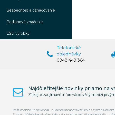
Bezpečnosť a označovanie
Podlahové značenie
ESD výrobky
Telefonické
objednávky
0948 449 364
Najdôležitejšie novinky priamo na v
Získajte zaujímavé informácie vždy medzi prvým
Vaše osobné údaje (email) budeme spracovávať len za týmto účelom v
Súhlas môžete kedykoľvek odvolať písomne, emailom alebo kliknutí