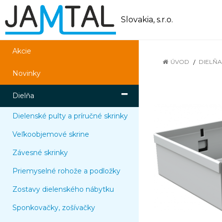
Slovakia, s.r.o.
Akcie
ÚVOD
DIELŇA
Novinky
Dielňa
Dielenské pulty a príručné skrinky
Veľkoobjemové skrine
Závesné skrinky
Priemyselné rohože a podložky
Zostavy dielenského nábytku
Sponkovačky, zošívačky