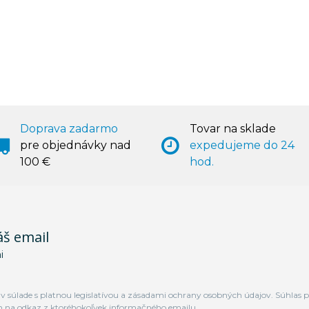
Doprava zadarmo
Tovar na sklade
pre objednávky nad
expedujeme do 24
100 €
hod.
áš email
i
 súlade s platnou legislatívou a zásadami ochrany osobných údajov. Súhlas p
m na odkaz z ktoréhokoľvek informačného emailu.