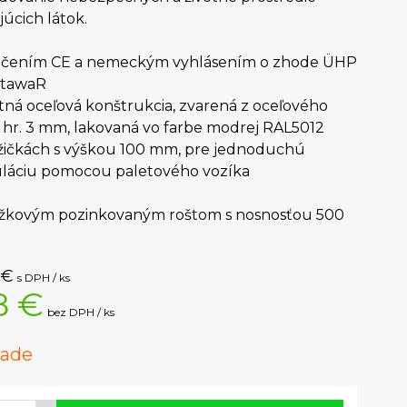
úcich látok.
načením CE a nemeckým vyhlásením o zhode ÜHP
StawaR
tná oceľová konštrukcia, zvarená z oceľového
 hr. 3 mm, lakovaná vo farbe modrej RAL5012
ožičkách s výškou 100 mm, pre jednoduchú
láciu pomocou paletového vozíka
iežkovým pozinkovaným roštom s nosnosťou 500
2
€
s DPH / ks
8 €
bez DPH / ks
lade