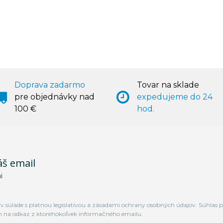
Doprava zadarmo
Tovar na sklade
pre objednávky nad
expedujeme do 24
100 €
hod.
áš email
i
 súlade s platnou legislatívou a zásadami ochrany osobných údajov. Súhlas p
m na odkaz z ktoréhokoľvek informačného emailu.