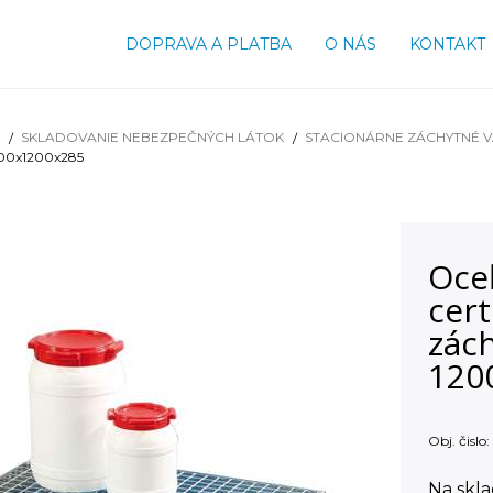
DOPRAVA A PLATBA
O NÁS
KONTAKT
SKLADOVANIE NEBEZPEČNÝCH LÁTOK
STACIONÁRNE ZÁCHYTNÉ 
1200x1200x285
Oce
cert
zách
120
Obj. čislo:
Na skl