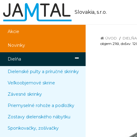
Slovakia, s.r.o.
Akcie
ÚVOD
DIELŇA
objem 216l, dxšxv: 
Novinky
Dielňa
Dielenské pulty a príručné skrinky
Veľkoobjemové skrine
Závesné skrinky
Priemyselné rohože a podložky
Zostavy dielenského nábytku
Sponkovačky, zošívačky