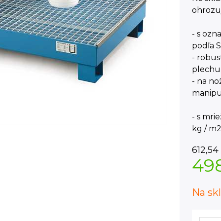
ohrozuj
- s oz
podľa 
- robus
plechu
- na n
manipu
- s mr
kg / m
612,54
49
Na sk