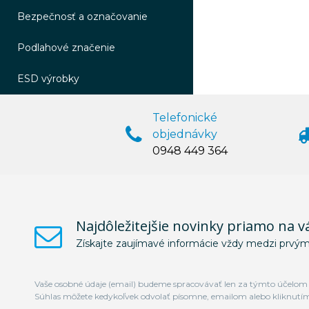
Bezpečnosť a označovanie
Podlahové značenie
ESD výrobky
Telefonické
objednávky
0948 449 364
Najdôležitejšie novinky priamo na v
Získajte zaujímavé informácie vždy medzi prvým
Vaše osobné údaje (email) budeme spracovávať len za týmto účelom v
Súhlas môžete kedykoľvek odvolať písomne, emailom alebo kliknutí