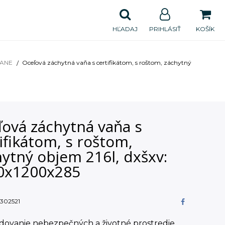
HĽADAJ
PRIHLÁSIŤ
KOŠÍK
VANE
Oceľová záchytná vaňa s certifikátom, s roštom, záchytný
ľová záchytná vaňa s
ifikátom, s roštom,
ytný objem 216l, dxšxv:
0x1200x285
302521
adovanie nebezpečných a životné prostredie