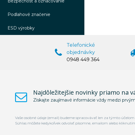
Bezpečnosť a označovanie
Podlahové značenie
ESD výrobky
Telefonické
objednávky
0948 449 364
Najdôležitejšie novinky priamo na v
Získajte zaujímavé informácie vždy medzi prvým
Vaše osobné údaje (email) budeme spracovávať len za týmto účelom v
Súhlas môžete kedykoľvek odvolať písomne, emailom alebo kliknutí