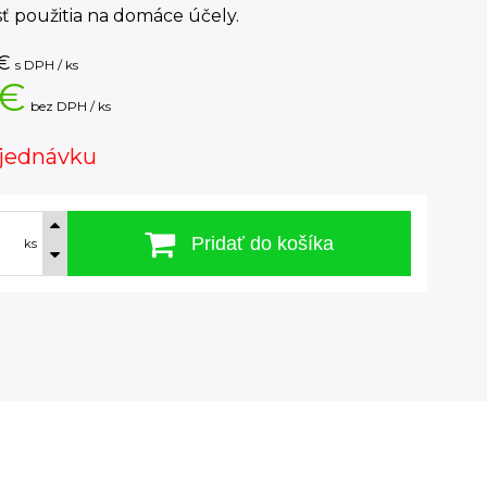
ť použitia na domáce účely.
€
s DPH / ks
 €
bez DPH / ks
jednávku
Pridať do košíka
ks