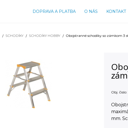
DOPRAVA A PLATBA
O NÁS
KONTAKT
SCHODÍKY
SCHODÍKY HOBBY
Obojstranné schodíky so zámkom 3 
Obo
zám
Obj. čislo:
Obojst
maximál
mm. Sc