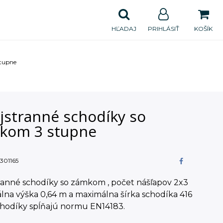
HĽADAJ
PRIHLÁSIŤ
KOŠÍK
stupne
jstranné schodíky so
kom 3 stupne
301165
ranné schodíky so zámkom , počet nášľapov 2x3
na výška 0,64 m a maximálna šírka schodíka 416
hodíky spĺňajú normu EN14183.