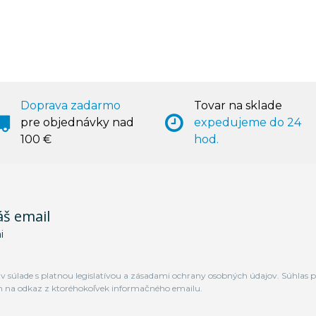
Doprava zadarmo
Tovar na sklade
pre objednávky nad
expedujeme do 24
100 €
hod.
áš email
i
 súlade s platnou legislatívou a zásadami ochrany osobných údajov. Súhlas p
m na odkaz z ktoréhokoľvek informačného emailu.