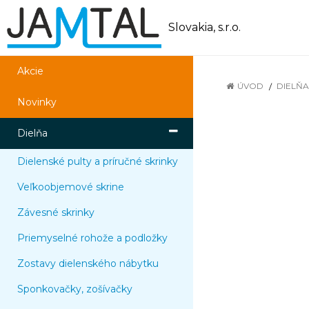
Slovakia, s.r.o.
Akcie
ÚVOD
DIELŇA
Novinky
Dielňa
Dielenské pulty a príručné skrinky
Veľkoobjemové skrine
Závesné skrinky
Priemyselné rohože a podložky
Zostavy dielenského nábytku
Sponkovačky, zošívačky