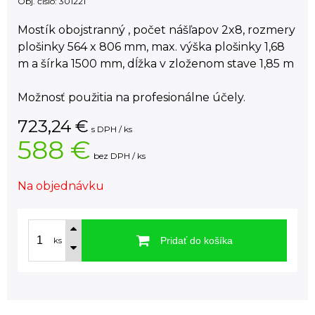
Obj. čislo:
301221
Mostík obojstranný , počet nášľapov 2x8, rozmery
plošinky 564 x 806 mm, max. výška plošinky 1,68
m a šírka 1500 mm, dĺžka v zloženom stave 1,85 m
Možnosť použitia na profesionálne účely.
723,24
€
s DPH / ks
588 €
bez DPH / ks
Na objednávku
Pridať do košíka
ks