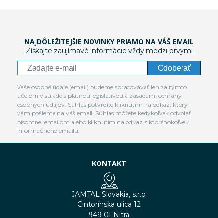
NAJDÔLEŽITEJŠIE NOVINKY PRIAMO NA VÁŠ EMAIL
Získajte zaujímavé informácie vždy medzi prvými
Odoberať
Vaše osobné údaje (email) budeme spracovávať len za týmto
účelom v súlade s platnou legislatívou a zásadami ochrany
osobných údajov. Súhlas potvrdíte kliknutím na odkaz, ktorý
vám pošleme na váš email. Súhlas môžete kedykoľvek odvolať
písomne, emailom alebo kliknutím na odkaz z ktoréhokoľvek
informačného emailu.
KONTAKT
JAMTAL Slovakia, s.r.o.
Cintorínska ulica 12
949 01 Nitra