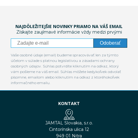
NAJDÔLEŽITEJŠIE NOVINKY PRIAMO NA VÁŠ EMAIL
Získajte zaujímavé informácie vždy medzi prvými
Odoberať
Vaše osobné údaje (email) budeme spracovávať len za týmto
účelom v súlade s platnou legislatívou a zásadami ochrany
osobných údajov. Súhlas potvrdíte kliknutím na odkaz, ktorý
vám pošleme na váš email. Súhlas môžete kedykoľvek odvolať
písomne, emailom alebo kliknutím na odkaz z ktoréhokoľvek
informačného emailu.
KONTAKT
JAMTAL Slovakia, s.r.o.
Cintorínska ulica 12
949 01 Nitra