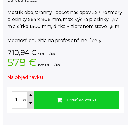
Obj. čislo:
301220
Mostík obojstranný , počet nášľapov 2x7, rozmery
plošinky 564 x 806 mm, max. výška plošinky 1,47
m a šírka 1300 mm, dĺžka v zloženom stave 1,6 m
Možnosť použitia na profesionálne účely.
710,94
€
s DPH / ks
578 €
bez DPH / ks
Na objednávku
Pridať do košíka
ks