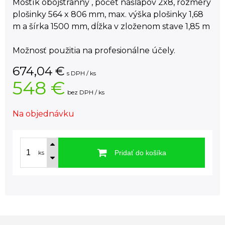
Mostík obojstranný , počet nášľapov 2x8, rozmery
plošinky 564 x 806 mm, max. výška plošinky 1,68
m a šírka 1500 mm, dĺžka v zloženom stave 1,85 m
Možnosť použitia na profesionálne účely.
674,04
€
s DPH / ks
548 €
bez DPH / ks
Na objednávku
Pridať do košíka
ks