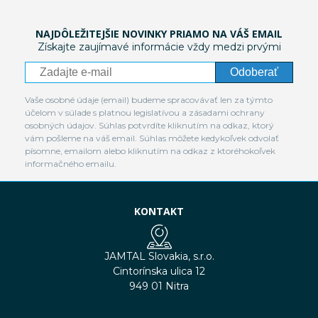
NAJDÔLEŽITEJŠIE NOVINKY PRIAMO NA VÁŠ EMAIL
Získajte zaujímavé informácie vždy medzi prvými
Odoberať
Vaše osobné údaje (email) budeme spracovávať len za týmto
účelom v súlade s platnou legislatívou a zásadami ochrany
osobných údajov. Súhlas potvrdíte kliknutím na odkaz, ktorý
vám pošleme na váš email. Súhlas môžete kedykoľvek odvolať
písomne, emailom alebo kliknutím na odkaz z ktoréhokoľvek
informačného emailu.
KONTAKT
JAMTAL Slovakia, s.r.o.
Cintorínska ulica 12
949 01 Nitra