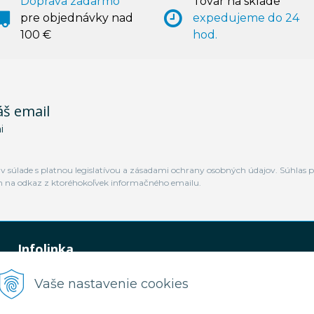
Doprava zadarmo
Tovar na sklade
pre objednávky nad
expedujeme do 24
100 €
hod.
áš email
i
 súlade s platnou legislatívou a zásadami ochrany osobných údajov. Súhlas p
m na odkaz z ktoréhokoľvek informačného emailu.
Infolinka
0948 449 364
Vaše nastavenie cookies
predaj@jamtal.sk