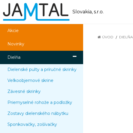
Slovakia, s.r.o.
Akcie
ÚVOD
DIELŇA
Novinky
Dielňa
Dielenské pulty a príručné skrinky
Veľkoobjemové skrine
Závesné skrinky
Priemyselné rohože a podložky
Zostavy dielenského nábytku
Sponkovačky, zošívačky