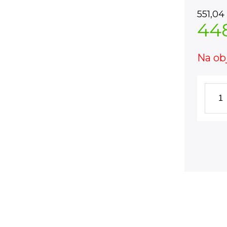
551,04
44
Na ob