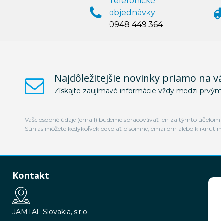
Telefonické
objednávky
0948 449 364
Najdôležitejšie novinky priamo na v
Získajte zaujímavé informácie vždy medzi prvým
Vaše osobné údaje (email) budeme spracovávať len za týmto účelom v
Súhlas môžete kedykoľvek odvolať písomne, emailom alebo kliknutí
Kontakt
JAMTAL Slovakia, s.r.o.