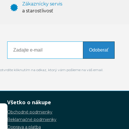
Zákaznícky servis
a starostlivosť
Odoberať
otvrdíte kliknutím na odkaz, ktorý vám pošleme na váš email.
Všetko o nákupe
Obchodné podmienky
Reklamačné podmienky
Doprava a platba