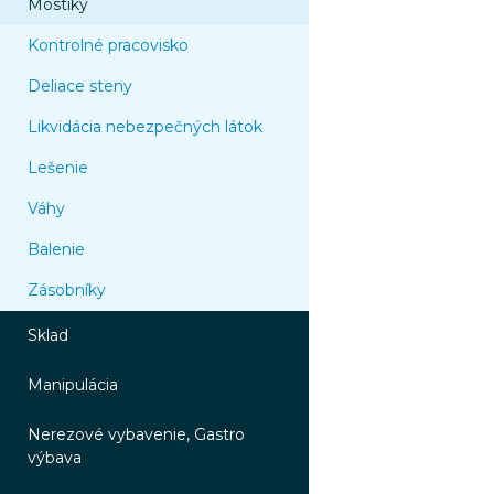
Mostíky
Kontrolné pracovisko
Deliace steny
Likvidácia nebezpečných látok
Lešenie
Váhy
Balenie
Zásobníky
Sklad
Manipulácia
Nerezové vybavenie, Gastro
výbava