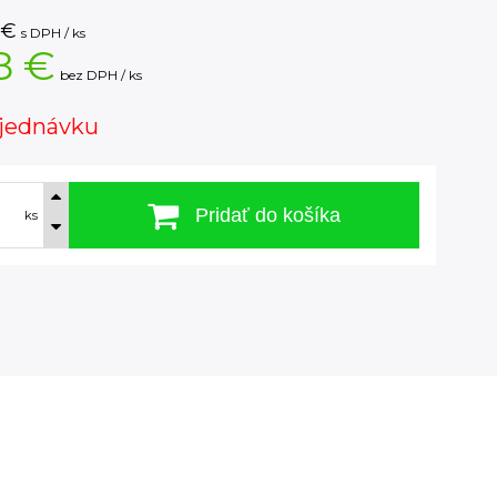
€
s DPH / ks
8 €
bez DPH / ks
jednávku
Pridať do košíka
ks