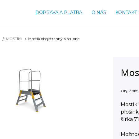
DOPRAVA A PLATBA
O NÁS
KONTAKT
MOSTÍKY
Mostík obojstranný 4 stupne
Mos
Obj. čislo:
Mostík 
plošink
šírka 7
Možnosť