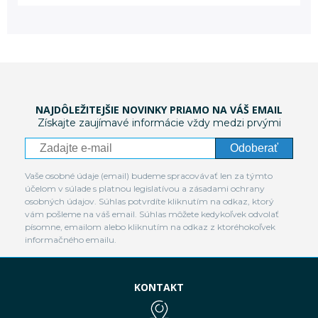
NAJDÔLEŽITEJŠIE NOVINKY PRIAMO NA VÁŠ EMAIL
Získajte zaujímavé informácie vždy medzi prvými
Odoberať
Vaše osobné údaje (email) budeme spracovávať len za týmto
účelom v súlade s platnou legislatívou a zásadami ochrany
osobných údajov. Súhlas potvrdíte kliknutím na odkaz, ktorý
vám pošleme na váš email. Súhlas môžete kedykoľvek odvolať
písomne, emailom alebo kliknutím na odkaz z ktoréhokoľvek
informačného emailu.
KONTAKT