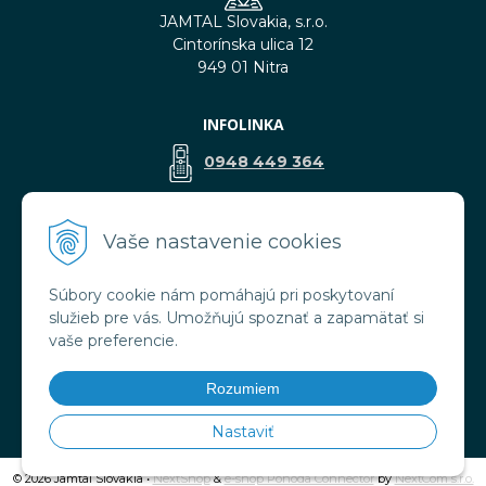
JAMTAL Slovakia, s.r.o.
Cintorínska ulica 12
949 01 Nitra
INFOLINKA
0948 449 364
predaj@jamtal.sk
Vaše nastavenie cookies
Súbory cookie nám pomáhajú pri poskytovaní
VŠETKO O NÁKUPE
služieb pre vás. Umožňujú spoznať a zapamätať si
Obchodné podmienky
vaše preferencie.
Reklamačné podmienky
Doprava a platba
Rozumiem
Ochrana osobných údajov
Nastaviť
© 2026 Jamtal Slovakia •
NextShop
&
e-shop Pohoda Connector
by
NextCom s.r.o.