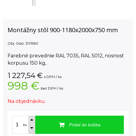
Montážny stôl 900-1180x2000x750 mm
Obj. čislo:
301560
Farebné prevednie RAL 7035, RAL 5012, nosnosť
korpusu 150 kg,
1 227,54
€
s DPH / ks
998 €
bez DPH / ks
Na objednávku
Pridať do košíka
ks