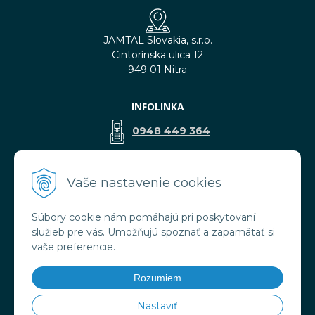
JAMTAL Slovakia, s.r.o.
Cintorínska ulica 12
949 01 Nitra
INFOLINKA
0948 449 364
predaj@jamtal.sk
Vaše nastavenie cookies
Súbory cookie nám pomáhajú pri poskytovaní
VŠETKO O NÁKUPE
služieb pre vás. Umožňujú spoznať a zapamätať si
Obchodné podmienky
vaše preferencie.
Reklamačné podmienky
Doprava a platba
Rozumiem
Ochrana osobných údajov
Nastaviť