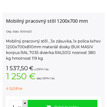
Mobilný pracovný stôl 1200x700 mm
Obj. čislo:
300420
Mobilný pracovný stôl , 3x zásuvka, 1x polica šxhxv
1200x700x810mm materiál dosky BUK MASIV
korpus RAL 7035 dvierka RAL5012 nosnosť 380
kg hmotnosť 119 kg
1 537,50
€
s DPH / ks
1 250 €
bez DPH / ks
4 týždne