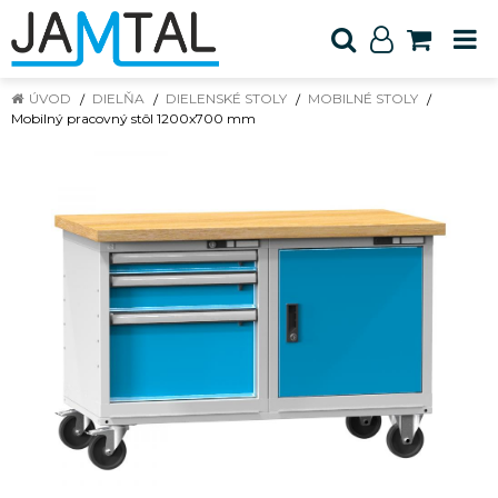
ÚVOD
DIELŇA
DIELENSKÉ STOLY
MOBILNÉ STOLY
Mobilný pracovný stôl 1200x700 mm