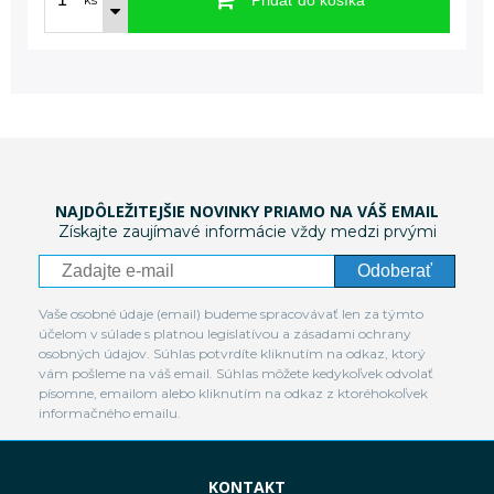
Pridať do košíka
ks
NAJDÔLEŽITEJŠIE NOVINKY PRIAMO NA VÁŠ EMAIL
Získajte zaujímavé informácie vždy medzi prvými
Odoberať
Vaše osobné údaje (email) budeme spracovávať len za týmto
účelom v súlade s platnou legislatívou a zásadami ochrany
osobných údajov. Súhlas potvrdíte kliknutím na odkaz, ktorý
vám pošleme na váš email. Súhlas môžete kedykoľvek odvolať
písomne, emailom alebo kliknutím na odkaz z ktoréhokoľvek
informačného emailu.
KONTAKT