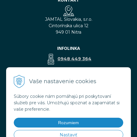
JAMTAL Slovakia, s.r.o.
Cintorínska ulica 12
949 01 Nitra
INFOLINKA
0948 449 364
predaj@jamtal.sk
Vaše nastavenie cookies
Súbory cookie nám pomáhajú pri poskytovaní
VŠETKO O NÁKUPE
služieb pre vás. Umožňujú spoznať a zapamätať si
Obchodné podmienky
vaše preferencie.
Reklamačné podmienky
Doprava a platba
Rozumiem
Ochrana osobných údajov
Nastaviť