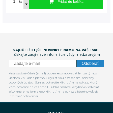
Pridať do košíka
ks
NAJDÔLEŽITEJŠIE NOVINKY PRIAMO NA VÁŠ EMAIL
Získajte zaujímavé informácie vždy medzi prvými
Odoberať
Vaše osobné údaje (email) budeme spracovávať len za týmto
účelom v súlade s platnou legislatívou a zásadami ochrany
osobných údajov. Súhlas potvrdíte kliknutím na odkaz, ktorý
vám pošleme na váš email. Súhlas môžete kedykoľvek odvolať
písomne, emailom alebo kliknutím na odkaz z ktoréhokoľvek
informačného emailu.
KONTAKT