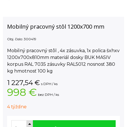
Mobilný pracovný stôl 1200x700 mm
Obj. čislo:
300419
Mobilný pracovný stôl , 4x zásuvka, 1x polica šxhxv
1200x700x810mm materiál dosky BUK MASIV
korpus RAL 7035 zásuvky RAL5012 nosnosť 380
kg hmotnosť 100 kg
1 227,54
€
s DPH / ks
998 €
bez DPH / ks
4 týždne