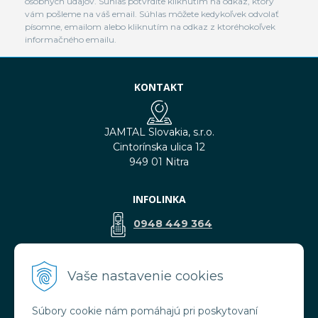
osobných údajov. Súhlas potvrdíte kliknutím na odkaz, ktorý
vám pošleme na váš email. Súhlas môžete kedykoľvek odvolať
písomne, emailom alebo kliknutím na odkaz z ktoréhokoľvek
informačného emailu.
KONTAKT
JAMTAL Slovakia, s.r.o.
Cintorínska ulica 12
949 01 Nitra
INFOLINKA
0948 449 364
predaj@jamtal.sk
Vaše nastavenie cookies
Súbory cookie nám pomáhajú pri poskytovaní
VŠETKO O NÁKUPE