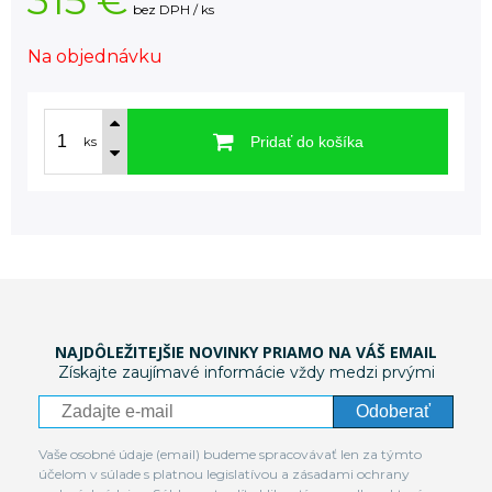
315 €
bez DPH / ks
Na objednávku
Pridať do košíka
ks
NAJDÔLEŽITEJŠIE NOVINKY PRIAMO NA VÁŠ EMAIL
Získajte zaujímavé informácie vždy medzi prvými
Odoberať
Vaše osobné údaje (email) budeme spracovávať len za týmto
účelom v súlade s platnou legislatívou a zásadami ochrany