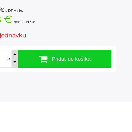
€
s DPH / ks
8 €
bez DPH / ks
jednávku
Pridať do košíka
ks