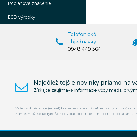
Podlahové značenie
ESD výrobky
Telefonické
objednávky
0948 449 364
Najdôležitejšie novinky priamo na v
Získajte zaujímavé informácie vždy medzi prvým
Vaše osobné údaje (email) budeme spracovávať len za týmto účelom v
Súhlas môžete kedykoľvek odvolať písomne, emailom alebo kliknutí