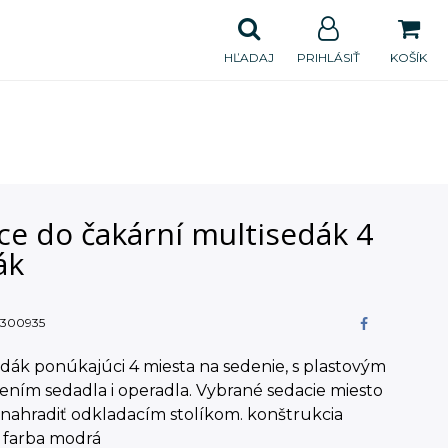
HĽADAJ
PRIHLÁSIŤ
KOŠÍK
ce do čakární multisedák 4
ák
300935
dák ponúkajúci 4 miesta na sedenie, s plastovým
ním sedadla i operadla. Vybrané sedacie miesto
nahradiť odkladacím stolíkom. konštrukcia
/ farba modrá