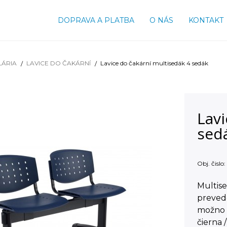
DOPRAVA A PLATBA
O NÁS
KONTAKT
LÁRIA
LAVICE DO ČAKÁRNÍ
Lavice do čakární multisedák 4 sedák
Lavi
sed
Obj. čislo:
Multise
prevede
možno 
čierna 