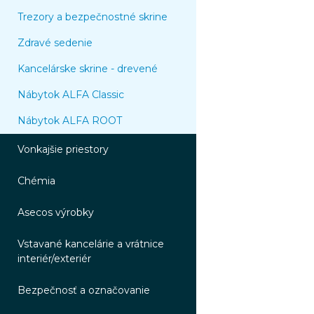
Trezory a bezpečnostné skrine
Zdravé sedenie
Kancelárske skrine - drevené
Nábytok ALFA Classic
Nábytok ALFA ROOT
Vonkajšie priestory
Chémia
Asecos výrobky
Vstavané kancelárie a vrátnice
interiér/exteriér
Bezpečnosť a označovanie