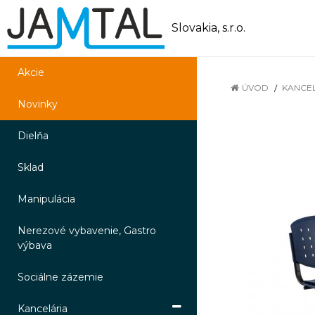
Slovakia, s.r.o.
Akcie
ÚVOD
KANCE
Novinky
Dielňa
Sklad
Manipulácia
Nerezové vybavenie, Gastro
výbava
Sociálne zázemie
Kancelária