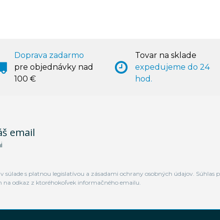
Doprava zadarmo
Tovar na sklade
pre objednávky nad
expedujeme do 24
100 €
hod.
áš email
i
 súlade s platnou legislatívou a zásadami ochrany osobných údajov. Súhlas p
m na odkaz z ktoréhokoľvek informačného emailu.