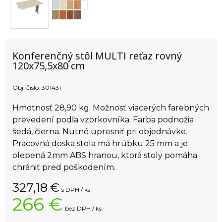
Konferenčný stôl MULTI reťaz rovný
120x75,5x80 cm
Obj. čislo:
301431
Hmotnosť 28,90 kg. Možnosť viacerých farebných
prevedení podľa vzorkovníka. Farba podnožia
šedá, čierna. Nutné upresniť pri objednávke.
Pracovná doska stola má hrúbku 25 mm a je
olepená 2mm ABS hranou, ktorá stoly pomáha
chrániť pred poškodením.
327,18
€
s DPH / ks
266 €
bez DPH / ks