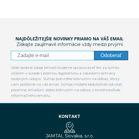
NAJDÔLEŽITEJŠIE NOVINKY PRIAMO NA VÁŠ EMAIL
Získajte zaujímavé informácie vždy medzi prvými
Odoberať
Vaše osobné údaje (email) budeme spracovávať len za týmto
účelom v súlade s platnou legislatívou a zásadami ochrany
osobných údajov. Súhlas potvrdíte kliknutím na odkaz, ktorý
vám pošleme na váš email. Súhlas môžete kedykoľvek odvolať
písomne, emailom alebo kliknutím na odkaz z ktoréhokoľvek
informačného emailu.
KONTAKT
JAMTAL Slovakia, s.r.o.