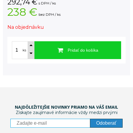
292,74
€
s DPH / ks
238 €
bez DPH / ks
Na objednávku
Pridať do košíka
ks
NAJDÔLEŽITEJŠIE NOVINKY PRIAMO NA VÁŠ EMAIL
Získajte zaujímavé informácie vždy medzi prvými
Odoberať