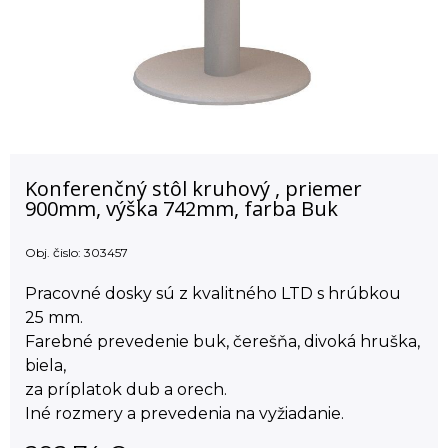
Konferenčný stôl kruhový , priemer
900mm, výška 742mm, farba Buk
Obj. čislo:
303457
Pracovné dosky sú z kvalitného LTD s hrúbkou
25 mm.
Farebné prevedenie buk, čerešňa, divoká hruška,
biela,
za príplatok dub a orech.
Iné rozmery a prevedenia na vyžiadanie.