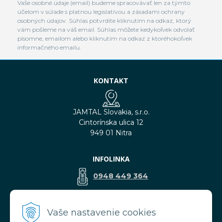
Vaše osobné údaje (email) budeme spracovávať len za týmto
účelom v súlade s platnou legislatívou a zásadami ochrany
osobných údajov. Súhlas potvrdíte kliknutím na odkaz, ktorý
vám pošleme na váš email. Súhlas môžete kedykoľvek odvolať
písomne, emailom alebo kliknutím na odkaz z ktoréhokoľvek
informačného emailu.
KONTAKT
JAMTAL Slovakia, s.r.o.
Cintorínska ulica 12
949 01 Nitra
INFOLINKA
0948 449 364
predaj@jamtal.sk
Vaše nastavenie cookies