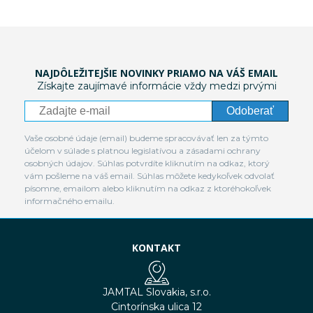
NAJDÔLEŽITEJŠIE NOVINKY PRIAMO NA VÁŠ EMAIL
Získajte zaujímavé informácie vždy medzi prvými
Odoberať
Vaše osobné údaje (email) budeme spracovávať len za týmto
účelom v súlade s platnou legislatívou a zásadami ochrany
osobných údajov. Súhlas potvrdíte kliknutím na odkaz, ktorý
vám pošleme na váš email. Súhlas môžete kedykoľvek odvolať
písomne, emailom alebo kliknutím na odkaz z ktoréhokoľvek
informačného emailu.
KONTAKT
JAMTAL Slovakia, s.r.o.
Cintorínska ulica 12