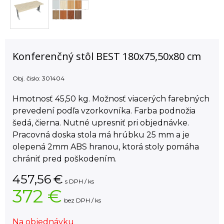
Konferenčný stôl BEST 180x75,50x80 cm
Obj. čislo:
301404
Hmotnosť 45,50 kg. Možnosť viacerých farebných
prevedení podľa vzorkovníka. Farba podnožia
šedá, čierna. Nutné upresniť pri objednávke.
Pracovná doska stola má hrúbku 25 mm a je
olepená 2mm ABS hranou, ktorá stoly pomáha
chrániť pred poškodením.
457,56
€
s DPH / ks
372 €
bez DPH / ks
Na objednávku