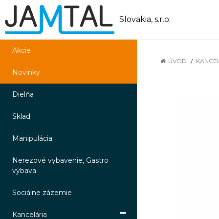
Slovakia, s.r.o.
Akcie
ÚVOD
KANCE
Novinky
Dielňa
Sklad
Manipulácia
Nerezové vybavenie, Gastro
výbava
Sociálne zázemie
Kancelária