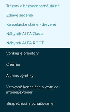
Trezory a bezpečnostné skrine
Zdravé sedenie
Kancelárske skrine - drevené
Nábytok ALFA Classic
Nábytok ALFA ROOT
Vonkajšie priestory
Chémia
Asecos výrobky
Vstavané kancelárie a vrátnice
interiér/exteriér
Bezpečnosť a označovanie