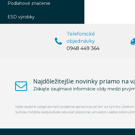
Podlahové značenie
ESD výrobky
Telefonické
objednávky
0948 449 364
Najdôležitejšie novinky priamo na v
Získajte zaujímavé informácie vždy medzi prvým
Vaše osobné údaje (email) budeme spracovávať len za týmto účelom v
Súhlas môžete kedykoľvek odvolať písomne, emailom alebo kliknutí