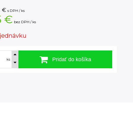
5
€
s DPH / ks
5 €
bez DPH / ks
jednávku
Pridať do košíka
ks