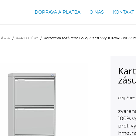
DOPRAVA A PLATBA
O NÁS
KONTAKT
LÁRIA
KARTOTÉKY
Kartotéka rozšírená Fólio, 3 zásuvky 1012x460x623
Kart
zás
Obj. čislo:
zvaren
100% vý
proti v
hmotno