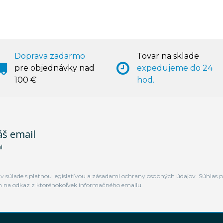
Doprava zadarmo
Tovar na sklade
pre objednávky nad
expedujeme do 24
100 €
hod.
áš email
i
 súlade s platnou legislatívou a zásadami ochrany osobných údajov. Súhlas p
m na odkaz z ktoréhokoľvek informačného emailu.