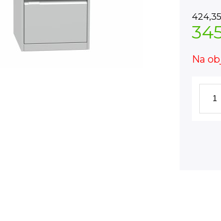
424,3
34
Na ob