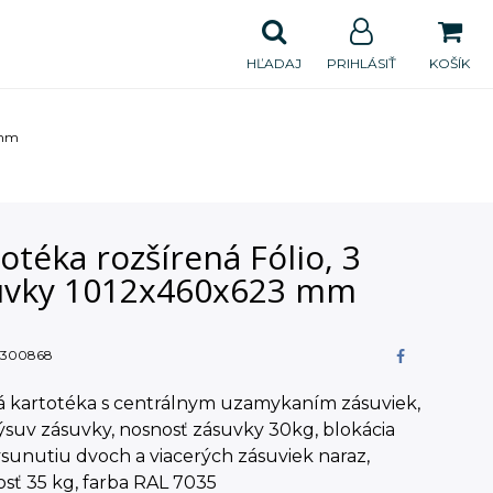
HĽADAJ
PRIHLÁSIŤ
KOŠÍK
 mm
otéka rozšírená Fólio, 3
uvky 1012x460x623 mm
300868
á kartotéka s centrálnym uzamykaním zásuviek,
suv zásuvky, nosnosť zásuvky 30kg, blokácia
ysunutiu dvoch a viacerých zásuviek naraz,
sť 35 kg, farba RAL 7035