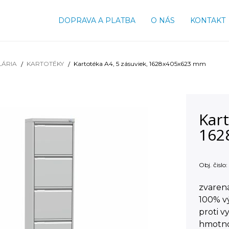
DOPRAVA A PLATBA
O NÁS
KONTAKT
LÁRIA
KARTOTÉKY
Kartotéka A4, 5 zásuviek, 1628x405x623 mm
Kart
162
Obj. čislo:
zvaren
100% vý
proti v
hmotno