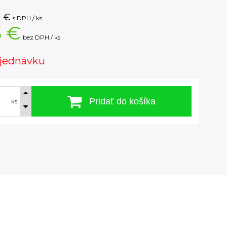
5
€
s DPH / ks
5 €
bez DPH / ks
jednávku
Pridať do košíka
ks