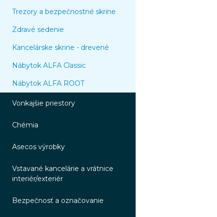
Trezory a bezpečnostné skrine
Zdravé sedenie
Kancelárske skrine - drevené
Nábytok ALFA Classic
Nábytok ALFA ROOT
Vonkajšie priestory
Chémia
Asecos výrobky
Vstavané kancelárie a vrátnice
interiér/exteriér
Bezpečnosť a označovanie