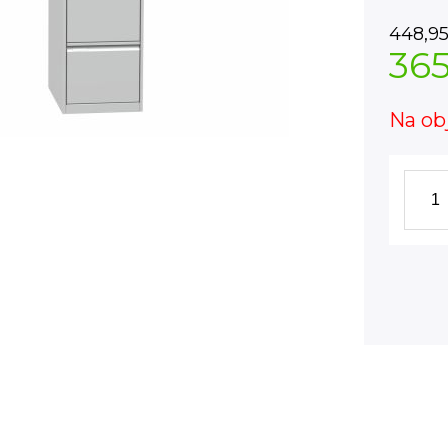
448,9
36
Na ob