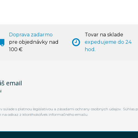
Doprava zadarmo
Tovar na sklade
pre objednávky nad
expedujeme do 24
100 €
hod.
áš email
i
 súlade s platnou legislatívou a zásadami ochrany osobných údajov. Súhlas p
m na odkaz z ktoréhokoľvek informačného emailu.