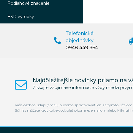
Podlahové značenie
ESD výrobky
Telefonické
objednávky
0948 449 364
Najdôležitejšie novinky priamo na v
Získajte zaujímavé informácie vždy medzi prvým
Vaše osobné údaje (email) budeme spracovávať len za týmto účelom v
Súhlas môžete kedykoľvek odvolať písomne, emailom alebo kliknutí