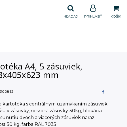
HĽADAJ
PRIHLÁSIŤ
KOŠÍK
otéka A4, 5 zásuviek,
8x405x623 mm
300862
á kartotéka s centrálnym uzamykaním zásuviek,
suv zásuvky, nosnosť zásuvky 30kg, blokácia
ysunutiu dvoch a viacerých zásuviek naraz,
sť 50 kg, farba RAL 7035