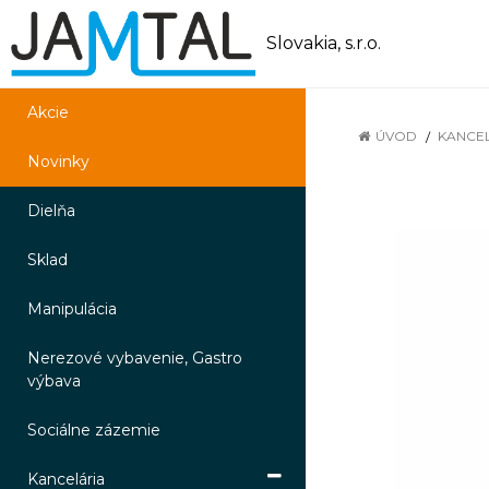
Slovakia, s.r.o.
Akcie
ÚVOD
KANCE
Novinky
Dielňa
Sklad
Manipulácia
Nerezové vybavenie, Gastro
výbava
Sociálne zázemie
Kancelária