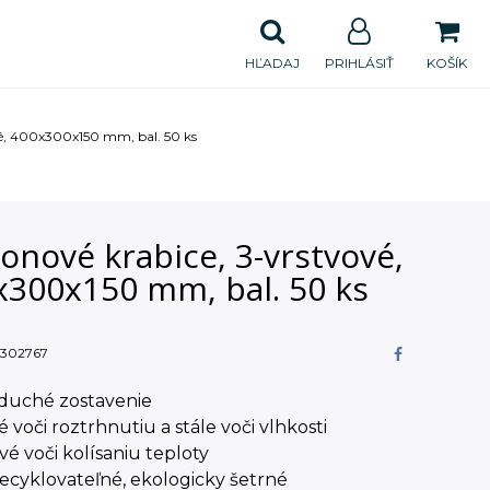
HĽADAJ
PRIHLÁSIŤ
KOŠÍK
vé, 400x300x150 mm, bal. 50 ks
onové krabice, 3-vrstvové,
x300x150 mm, bal. 50 ks
302767
oduché zostavenie
é voči roztrhnutiu a stále voči vlhkosti
ivé voči kolísaniu teploty
recyklovateľné, ekologicky šetrné