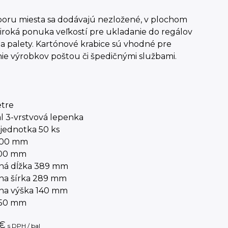
poru miesta sa dodávajú nezložené, v plochom
Široká ponuka veľkostí pre ukladanie do regálov
a palety. Kartónové krabice sú vhodné pre
nie výrobkov poštou či špedičnými službami.
tre
l 3-vrstvová lepenka
 jednotka 50 ks
400 mm
300 mm
ná dĺžka 389 mm
na šírka 289 mm
na výška 140 mm
150 mm
€
s DPH / bal