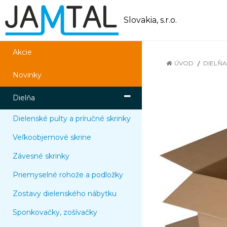
Slovakia, s.r.o.
Akcie
ÚVOD
DIELŇA
Novinky
Dielňa
Dielenské pulty a príručné skrinky
Veľkoobjemové skrine
Závesné skrinky
Priemyselné rohože a podložky
Zostavy dielenského nábytku
Sponkovačky, zošívačky