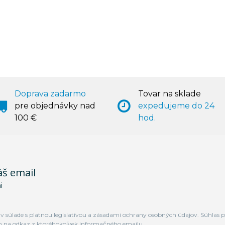
Doprava zadarmo
Tovar na sklade
pre objednávky nad
expedujeme do 24
100 €
hod.
áš email
i
 súlade s platnou legislatívou a zásadami ochrany osobných údajov. Súhlas p
m na odkaz z ktoréhokoľvek informačného emailu.