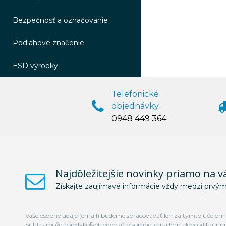
Bezpečnosť a označovanie
Podlahové značenie
ESD výrobky
Telefonické
objednávky
0948 449 364
Najdôležitejšie novinky priamo na v
Získajte zaujímavé informácie vždy medzi prvým
Vaše osobné údaje (email) budeme spracovávať len za týmto účelom v
Súhlas môžete kedykoľvek odvolať písomne, emailom alebo kliknutí