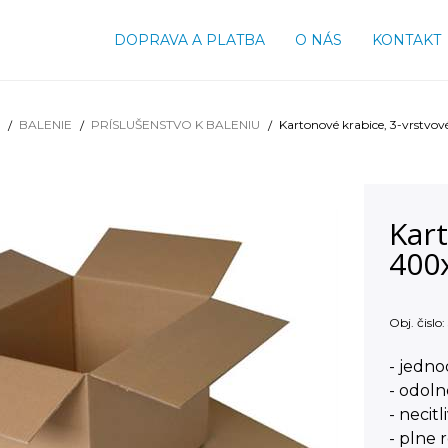
DOPRAVA A PLATBA
O NÁS
KONTAKT
BALENIE
PRÍSLUŠENSTVO K BALENIU
Kartonové krabice, 3-vrstvo
Kart
400
Obj. čislo:
- jedn
- odoln
- necitl
- plne 