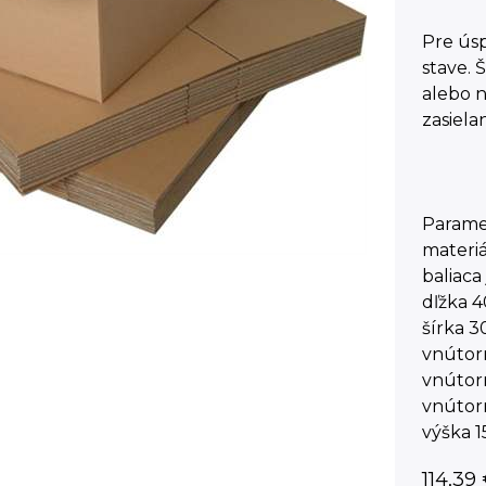
Pre ús
stave. 
alebo n
zasiela
Parame
materiá
baliaca
dľžka 
šírka 
vnútor
vnútor
vnútor
výška 
114,39