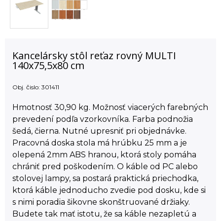
Kancelársky stôl reťaz rovný MULTI
140x75,5x80 cm
Obj. čislo:
301411
Hmotnosť 30,90 kg. Možnosť viacerých farebných
prevedení podľa vzorkovníka. Farba podnožia
šedá, čierna. Nutné upresniť pri objednávke.
Pracovná doska stola má hrúbku 25 mm a je
olepená 2mm ABS hranou, ktorá stoly pomáha
chrániť pred poškodením. O káble od PC alebo
stolovej lampy, sa postará praktická priechodka,
ktorá káble jednoducho zvedie pod dosku, kde si
s nimi poradia šikovne skonštruované držiaky.
Budete tak mať istotu, že sa káble nezapletú a