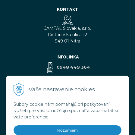
KONTAKT
JAMTAL Slovakia, s.r.o.
Cintorínska ulica 12
949 01 Nitra
INFOLINKA
0948 449 364
predaj@jamtal.sk
Vaše nastavenie cookies
Súbory cookie nám pomáhajú pri poskytovaní
VŠETKO O NÁKUPE
služieb pre vás. Umožňujú spoznať a zapamätať si
Obchodné podmienky
vaše preferencie.
Reklamačné podmienky
Doprava a platba
Rozumiem
Ochrana osobných údajov