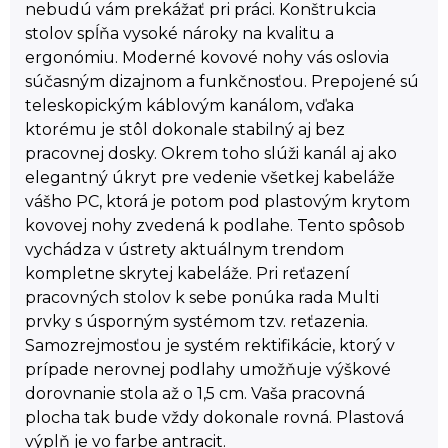
nebudú vám prekážať pri práci. Konštrukcia
stolov spĺňa vysoké nároky na kvalitu a
ergonómiu. Moderné kovové nohy vás oslovia
súčasným dizajnom a funkčnosťou. Prepojené sú
teleskopickým káblovým kanálom, vďaka
ktorému je stôl dokonale stabilný aj bez
pracovnej dosky. Okrem toho slúži kanál aj ako
elegantný úkryt pre vedenie všetkej kabeláže
vášho PC, ktorá je potom pod plastovým krytom
kovovej nohy zvedená k podlahe. Tento spôsob
vychádza v ústrety aktuálnym trendom
kompletne skrytej kabeláže. Pri reťazení
pracovných stolov k sebe ponúka rada Multi
prvky s úsporným systémom tzv. reťazenia.
Samozrejmosťou je systém rektifikácie, ktorý v
prípade nerovnej podlahy umožňuje výškové
dorovnanie stola až o 1,5 cm. Vaša pracovná
plocha tak bude vždy dokonale rovná. Plastová
výplň je vo farbe antracit.