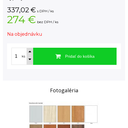
337,02
€
s DPH / ks
274 €
bez DPH / ks
Na objednávku
Pridať do košíka
ks
Fotogaléria