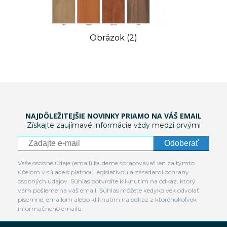
Obrázok (2)
NAJDÔLEŽITEJŠIE NOVINKY PRIAMO NA VÁŠ EMAIL
Získajte zaujímavé informácie vždy medzi prvými
Odoberať
Vaše osobné údaje (email) budeme spracovávať len za týmto
účelom v súlade s platnou legislatívou a zásadami ochrany
osobných údajov. Súhlas potvrdíte kliknutím na odkaz, ktorý
vám pošleme na váš email. Súhlas môžete kedykoľvek odvolať
písomne, emailom alebo kliknutím na odkaz z ktoréhokoľvek
informačného emailu.