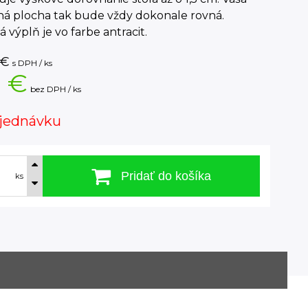
ná plocha tak bude vždy dokonale rovná.
á výplň je vo farbe antracit.
€
s DPH / ks
1 €
bez DPH / ks
jednávku
Pridať do košíka
ks