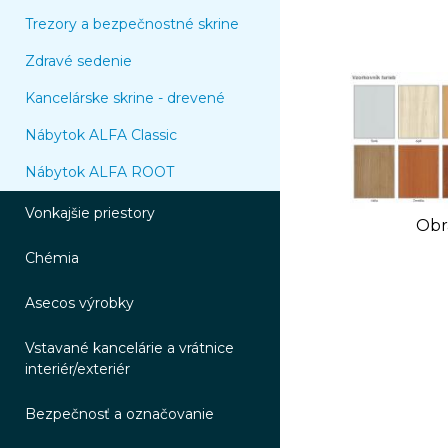
Trezory a bezpečnostné skrine
Zdravé sedenie
Kancelárske skrine - drevené
Nábytok ALFA Classic
Nábytok ALFA ROOT
Vonkajšie priestory
Obr
Chémia
Asecos výrobky
Vstavané kancelárie a vrátnice
interiér/exteriér
Bezpečnosť a označovanie