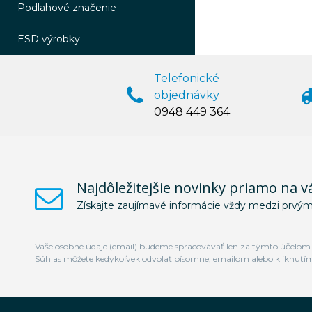
Podlahové značenie
ESD výrobky
Telefonické
objednávky
0948 449 364
Najdôležitejšie novinky priamo na v
Získajte zaujímavé informácie vždy medzi prvým
Vaše osobné údaje (email) budeme spracovávať len za týmto účelom v
Súhlas môžete kedykoľvek odvolať písomne, emailom alebo kliknutí