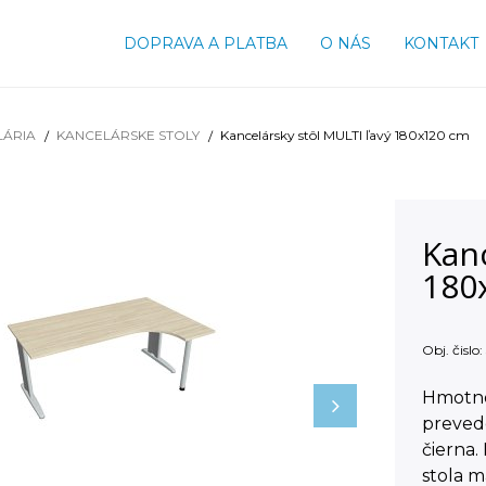
DOPRAVA A PLATBA
O NÁS
KONTAKT
LÁRIA
KANCELÁRSKE STOLY
Kancelársky stôl MULTI ľavý 180x120 cm
Kanc
180
Obj. čislo:
Hmotno
prevede
čierna.
stola 