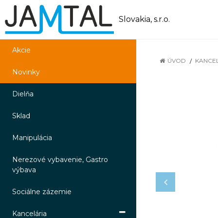
Slovakia, s.r.o.
Akcie
ÚVOD
KANCE
Novinky
Dielňa
Sklad
Manipulácia
Nerezové vybavenie, Gastro
výbava
Sociálne zázemie
Kancelária