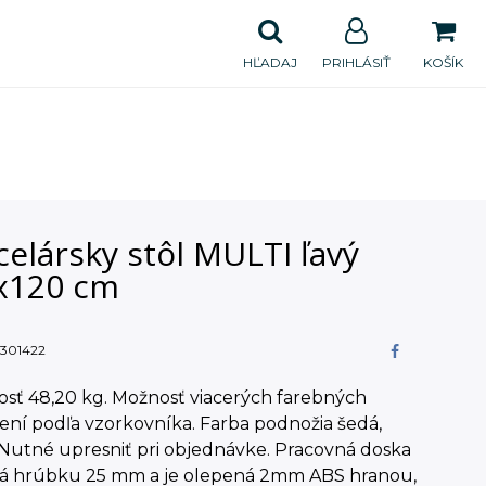
HĽADAJ
PRIHLÁSIŤ
KOŠÍK
elársky stôl MULTI ľavý
x120 cm
301422
sť 48,20 kg. Možnosť viacerých farebných
ní podľa vzorkovníka. Farba podnožia šedá,
 Nutné upresniť pri objednávke. Pracovná doska
má hrúbku 25 mm a je olepená 2mm ABS hranou,