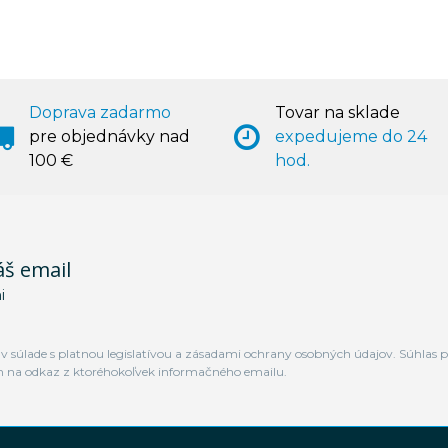
Doprava zadarmo
Tovar na sklade
pre objednávky nad
expedujeme do 24
100 €
hod.
áš email
i
 súlade s platnou legislatívou a zásadami ochrany osobných údajov. Súhlas p
m na odkaz z ktoréhokoľvek informačného emailu.