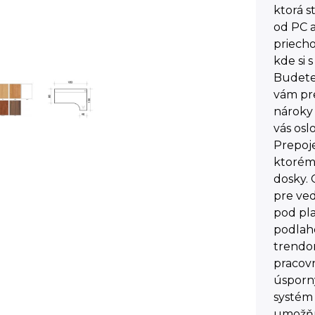
ktorá 
od PC a
priech
kde si 
Budete 
vám pre
nároky
vás osl
Prepoj
ktorému
dosky. 
pre ved
pod pl
podlah
trendom
pracovn
úsporn
systém 
umožňuj