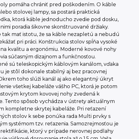
stoly pomáha chrániť pred poškodením. O káble
lebo stolovej lampy, sa postará praktická
odka, ktorá káble jednoducho zvedie pod dosku,
s nimi poradia šikovne skonštruované držiaky.
tak mať istotu, že sa káble nezapletú a nebudú
kážať pri práci. Konštrukcia stolov spĺňa vysoké
 na kvalitu a ergonómiu. Moderné kovové nohy
ovia súčasným dizajnom a funkčnosťou.
ené sú teleskopickým káblovým kanálom, vďaka
 je stôl dokonale stabilný aj bez pracovnej
Okrem toho slúži kanál aj ako elegantný úkryt
enie všetkej kabeláže vášho PC, ktorá je potom
astovým krytom kovovej nohy zvedená k
e. Tento spôsob vychádza v ústrety aktuálnym
 kompletne skrytej kabeláže. Pri reťazení
ých stolov k sebe ponúka rada Multi prvky s
ým systémom tzv. reťazenia. Samozrejmosťou je
rektifikácie, ktorý v prípade nerovnej podlahy
e výškové dorovnanie stola až o 1,5 cm. Vaša