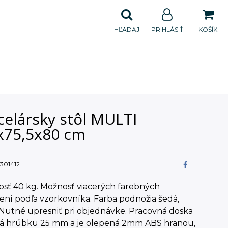
HĽADAJ
PRIHLÁSIŤ
KOŠÍK
celársky stôl MULTI
x75,5x80 cm
301412
sť 40 kg. Možnosť viacerých farebných
ní podľa vzorkovníka. Farba podnožia šedá,
 Nutné upresniť pri objednávke. Pracovná doska
má hrúbku 25 mm a je olepená 2mm ABS hranou,