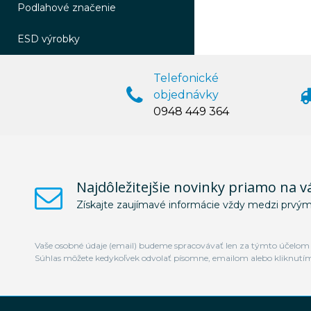
Podlahové značenie
ESD výrobky
Telefonické
objednávky
0948 449 364
Najdôležitejšie novinky priamo na v
Získajte zaujímavé informácie vždy medzi prvým
Vaše osobné údaje (email) budeme spracovávať len za týmto účelom v
Súhlas môžete kedykoľvek odvolať písomne, emailom alebo kliknutí