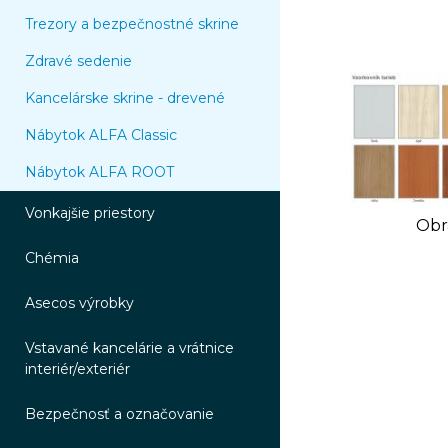
Trezory a bezpečnostné skrine
Zdravé sedenie
Kancelárske skrine - drevené
Nábytok ALFA Classic
Nábytok ALFA ROOT
Vonkajšie priestory
Obr
Chémia
Asecos výrobky
Vstavané kancelárie a vrátnice
interiér/exteriér
Bezpečnosť a označovanie