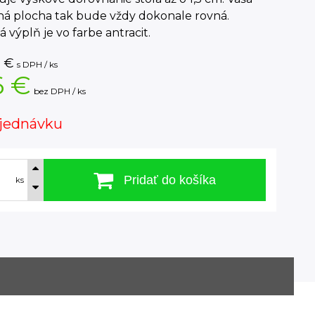
ná plocha tak bude vždy dokonale rovná.
á výplň je vo farbe antracit.
€
s DPH / ks
6 €
bez DPH / ks
jednávku
Pridať do košíka
ks