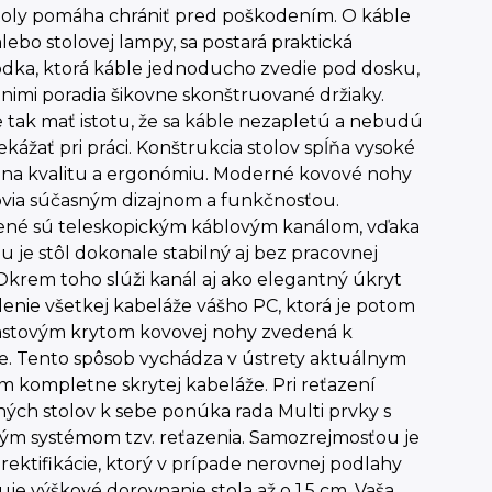
stoly pomáha chrániť pred poškodením. O káble
lebo stolovej lampy, sa postará praktická
odka, ktorá káble jednoducho zvedie pod dosku,
s nimi poradia šikovne skonštruované držiaky.
tak mať istotu, že sa káble nezapletú a nebudú
kážať pri práci. Konštrukcia stolov spĺňa vysoké
 na kvalitu a ergonómiu. Moderné kovové nohy
ovia súčasným dizajnom a funkčnosťou.
ené sú teleskopickým káblovým kanálom, vďaka
 je stôl dokonale stabilný aj bez pracovnej
Okrem toho slúži kanál aj ako elegantný úkryt
enie všetkej kabeláže vášho PC, ktorá je potom
astovým krytom kovovej nohy zvedená k
e. Tento spôsob vychádza v ústrety aktuálnym
 kompletne skrytej kabeláže. Pri reťazení
ých stolov k sebe ponúka rada Multi prvky s
ým systémom tzv. reťazenia. Samozrejmosťou je
rektifikácie, ktorý v prípade nerovnej podlahy
e výškové dorovnanie stola až o 1,5 cm. Vaša