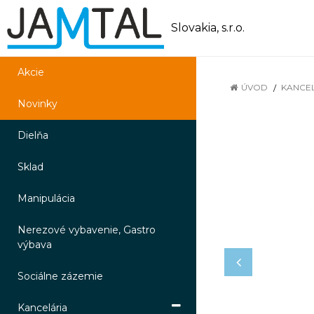
Slovakia, s.r.o.
Akcie
ÚVOD
KANCE
Novinky
Dielňa
Sklad
Manipulácia
Nerezové vybavenie, Gastro
výbava
Sociálne zázemie
Kancelária