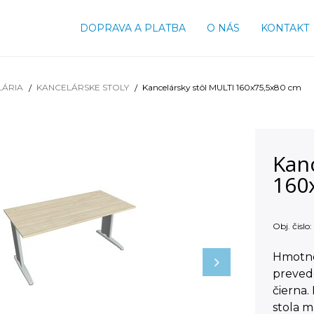
DOPRAVA A PLATBA
O NÁS
KONTAKT
LÁRIA
KANCELÁRSKE STOLY
Kancelársky stôl MULTI 160x75,5x80 cm
Kan
160
Obj. čislo:
Hmotno
prevede
čierna.
stola 