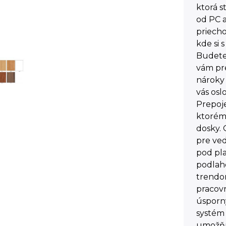
ktorá 
od PC a
priech
kde si 
Budete 
vám pre
nároky
vás osl
Prepoj
ktorému
dosky. 
pre ved
pod pl
podlah
trendom
pracovn
úsporn
systém 
umožňuj