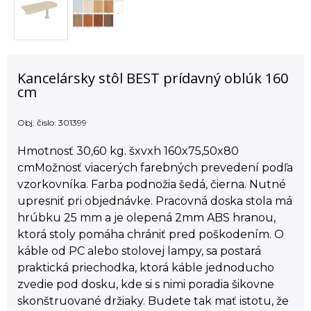
Kancelársky stôl BEST prídavný oblúk 160
cm
Obj. čislo:
301399
Hmotnosť 30,60 kg. šxvxh 160x75,50x80
cmMožnosť viacerých farebných prevedení podľa
vzorkovníka. Farba podnožia šedá, čierna. Nutné
upresniť pri objednávke. Pracovná doska stola má
hrúbku 25 mm a je olepená 2mm ABS hranou,
ktorá stoly pomáha chrániť pred poškodením. O
káble od PC alebo stolovej lampy, sa postará
praktická priechodka, ktorá káble jednoducho
zvedie pod dosku, kde si s nimi poradia šikovne
skonštruované držiaky. Budete tak mať istotu, že