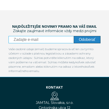
NAJDÔLEŽITEJŠIE NOVINKY PRIAMO NA VÁŠ EMAIL
Získajte zaujímavé informácie vždy medzi prvými
Odoberať
Vaše osobné údaje (email) budeme spracovávať len za týmto
účelom v súlade s platnou legislatívou a zásadami ochrany
osobných údajov. Súhlas potvrdíte kliknutím na odkaz, ktorý
vám pošleme na váš email. Súhlas môžete kedykoľvek odvolať
písomne, emailom alebo kliknutím na odkaz z ktoréhokoľvek
informačného emailu.
KONTAKT
JAMTAL Slovakia, s.r.o.
Cintorínska ulica 12