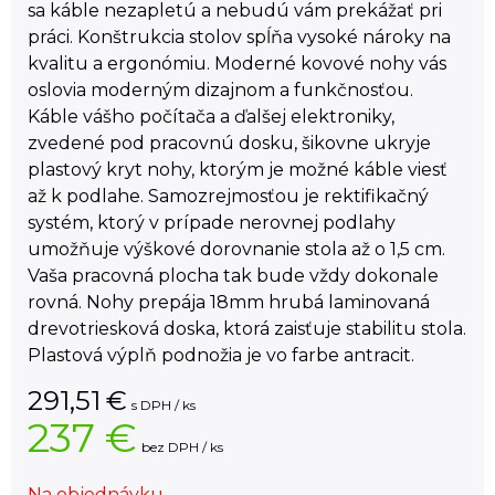
sa káble nezapletú a nebudú vám prekážať pri
práci. Konštrukcia stolov spĺňa vysoké nároky na
kvalitu a ergonómiu. Moderné kovové nohy vás
oslovia moderným dizajnom a funkčnosťou.
Káble vášho počítača a ďalšej elektroniky,
zvedené pod pracovnú dosku, šikovne ukryje
plastový kryt nohy, ktorým je možné káble viesť
až k podlahe. Samozrejmosťou je rektifikačný
systém, ktorý v prípade nerovnej podlahy
umožňuje výškové dorovnanie stola až o 1,5 cm.
Vaša pracovná plocha tak bude vždy dokonale
rovná. Nohy prepája 18mm hrubá laminovaná
drevotriesková doska, ktorá zaisťuje stabilitu stola.
Plastová výplň podnožia je vo farbe antracit.
291,51
€
s DPH / ks
237 €
bez DPH / ks
Na objednávku