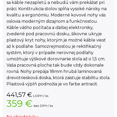
sa káble nezapletú a nebudú vám prekážať pri
práci. Konštrukcia stolov spĺňa vysoké nároky na
kvalitu a ergonómiu. Moderné kovové nohy vás
oslovia moderným dizajnom a funkčnosťou.
Káble vášho počítača a ďalšej elektroniky,
zvedené pod pracovnú dosku, šikovne ukryje
plastový kryt nohy, ktorým je možné káble viesť
až k podlahe. Samozrejmosťou je rektifikačný
systém, ktorý v prípade nerovnej podlahy
umožňuje výškové dorovnanie stola až o 1,5 cm.
Vaša pracovná plocha tak bude vždy dokonale
rovná. Nohy prepája 18mm hrubá laminovaná
drevotriesková doska, ktorá zaisťuje stabilitu stola.
Plastová výplň podnožia je vo farbe antracit.
441,57
€
s DPH / ks
359 €
bez DPH / ks
Na objednávku