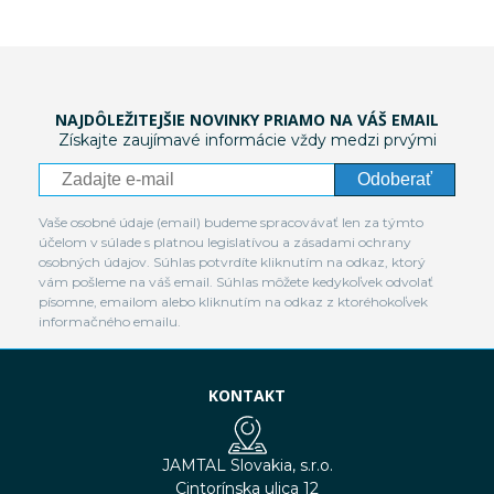
NAJDÔLEŽITEJŠIE NOVINKY PRIAMO NA VÁŠ EMAIL
Získajte zaujímavé informácie vždy medzi prvými
Odoberať
Vaše osobné údaje (email) budeme spracovávať len za týmto
účelom v súlade s platnou legislatívou a zásadami ochrany
osobných údajov. Súhlas potvrdíte kliknutím na odkaz, ktorý
vám pošleme na váš email. Súhlas môžete kedykoľvek odvolať
písomne, emailom alebo kliknutím na odkaz z ktoréhokoľvek
informačného emailu.
KONTAKT
JAMTAL Slovakia, s.r.o.
Cintorínska ulica 12