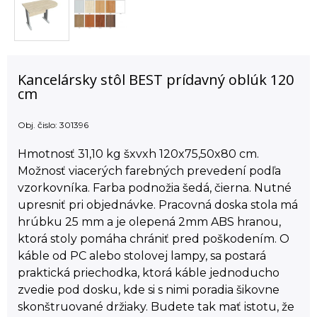
Kancelársky stôl BEST prídavný oblúk 120
cm
Obj. čislo:
301396
Hmotnosť 31,10 kg šxvxh 120x75,50x80 cm.
Možnosť viacerých farebných prevedení podľa
vzorkovníka. Farba podnožia šedá, čierna. Nutné
upresniť pri objednávke. Pracovná doska stola má
hrúbku 25 mm a je olepená 2mm ABS hranou,
ktorá stoly pomáha chrániť pred poškodením. O
káble od PC alebo stolovej lampy, sa postará
praktická priechodka, ktorá káble jednoducho
zvedie pod dosku, kde si s nimi poradia šikovne
skonštruované držiaky. Budete tak mať istotu, že