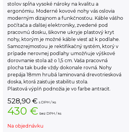
stolov spĺňa vysoké nároky na kvalitu a
ergonómiu. Moderné kovové nohy vás oslovia
moderným dizajnom a funkčnosťou. Káble vášho
počítača a ďalšej elektroniky, zvedené pod
pracovnú dosku, šikovne ukryje plastový kryt
nohy, ktorým je možné káble viesť až k podlahe.
Samozrejmosťou je rektifikačný systém, ktorý v
prípade nerovnej podlahy umožňuje výškové
dorovnanie stola až o 1,5 cm. Vaša pracovná
plocha tak bude vždy dokonale rovná. Nohy
prepája 18mm hrubá laminovaná drevotriesková
doska, ktorá zaisťuje stabilitu stola.
Plastová výplň podnožia je vo farbe antracit.
528,90
€
s DPH / ks
430 €
bez DPH / ks
Na objednávku