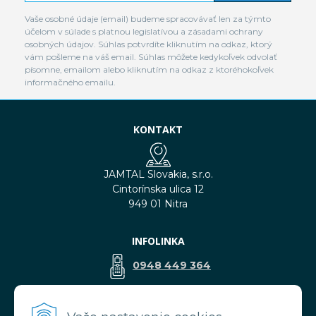
Vaše osobné údaje (email) budeme spracovávať len za týmto
účelom v súlade s platnou legislatívou a zásadami ochrany
osobných údajov. Súhlas potvrdíte kliknutím na odkaz, ktorý
vám pošleme na váš email. Súhlas môžete kedykoľvek odvolať
písomne, emailom alebo kliknutím na odkaz z ktoréhokoľvek
informačného emailu.
KONTAKT
JAMTAL Slovakia, s.r.o.
Cintorínska ulica 12
949 01 Nitra
INFOLINKA
0948 449 364
predaj@jamtal.sk