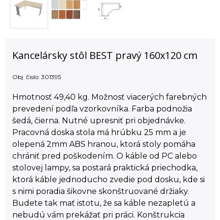
Kancelársky stôl BEST pravý 160x120 cm
Obj. čislo:
301395
Hmotnosť 49,40 kg. Možnosť viacerých farebných
prevedení podľa vzorkovníka. Farba podnožia
šedá, čierna. Nutné upresniť pri objednávke.
Pracovná doska stola má hrúbku 25 mm a je
olepená 2mm ABS hranou, ktorá stoly pomáha
chrániť pred poškodením. O káble od PC alebo
stolovej lampy, sa postará praktická priechodka,
ktorá káble jednoducho zvedie pod dosku, kde si
s nimi poradia šikovne skonštruované držiaky.
Budete tak mať istotu, že sa káble nezapletú a
nebudú vám prekážať pri práci. Konštrukcia