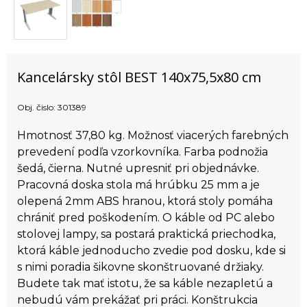
Kancelársky stôl BEST 140x75,5x80 cm
Obj. čislo:
301389
Hmotnosť 37,80 kg. Možnosť viacerých farebných
prevedení podľa vzorkovníka. Farba podnožia
šedá, čierna. Nutné upresniť pri objednávke.
Pracovná doska stola má hrúbku 25 mm a je
olepená 2mm ABS hranou, ktorá stoly pomáha
chrániť pred poškodením. O káble od PC alebo
stolovej lampy, sa postará praktická priechodka,
ktorá káble jednoducho zvedie pod dosku, kde si
s nimi poradia šikovne skonštruované držiaky.
Budete tak mať istotu, že sa káble nezapletú a
nebudú vám prekážať pri práci. Konštrukcia