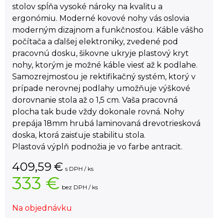
stolov spĺňa vysoké nároky na kvalitu a
ergonómiu. Moderné kovové nohy vás oslovia
moderným dizajnom a funkčnosťou. Káble vášho
počítača a ďalšej elektroniky, zvedené pod
pracovnú dosku, šikovne ukryje plastový kryt
nohy, ktorým je možné káble viesť až k podlahe.
Samozrejmosťou je rektifikačný systém, ktorý v
prípade nerovnej podlahy umožňuje výškové
dorovnanie stola až o 1,5 cm. Vaša pracovná
plocha tak bude vždy dokonale rovná. Nohy
prepája 18mm hrubá laminovaná drevotriesková
doska, ktorá zaisťuje stabilitu stola.
Plastová výplň podnožia je vo farbe antracit.
409,59
€
s DPH / ks
333 €
bez DPH / ks
Na objednávku