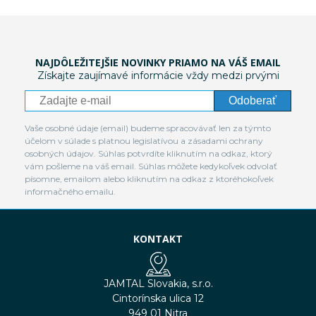
NAJDÔLEŽITEJŠIE NOVINKY PRIAMO NA VÁŠ EMAIL
Získajte zaujímavé informácie vždy medzi prvými
Odoberať
Vaše osobné údaje (email) budeme spracovávať len za týmto
účelom v súlade s platnou legislatívou a zásadami ochrany
osobných údajov. Súhlas potvrdíte kliknutím na odkaz, ktorý
vám pošleme na váš email. Súhlas môžete kedykoľvek odvolať
písomne, emailom alebo kliknutím na odkaz z ktoréhokoľvek
informačného emailu.
KONTAKT
JAMTAL Slovakia, s.r.o.
Cintorínska ulica 12
949 01 Nitra