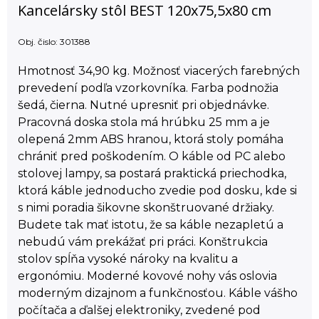
Kancelársky stôl BEST 120x75,5x80 cm
Obj. čislo:
301388
Hmotnosť 34,90 kg. Možnosť viacerých farebných
prevedení podľa vzorkovníka. Farba podnožia
šedá, čierna. Nutné upresniť pri objednávke.
Pracovná doska stola má hrúbku 25 mm a je
olepená 2mm ABS hranou, ktorá stoly pomáha
chrániť pred poškodením. O káble od PC alebo
stolovej lampy, sa postará praktická priechodka,
ktorá káble jednoducho zvedie pod dosku, kde si
s nimi poradia šikovne skonštruované držiaky.
Budete tak mať istotu, že sa káble nezapletú a
nebudú vám prekážať pri práci. Konštrukcia
stolov spĺňa vysoké nároky na kvalitu a
ergonómiu. Moderné kovové nohy vás oslovia
moderným dizajnom a funkčnosťou. Káble vášho
počítača a ďalšej elektroniky, zvedené pod