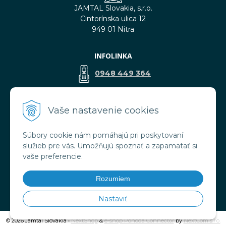
JAMTAL Slovakia, s.r.o.
Cintorínska ulica 12
949 01 Nitra
INFOLINKA
0948 449 364
predaj@jamtal.sk
Vaše nastavenie cookies
Súbory cookie nám pomáhajú pri poskytovaní
VŠETKO O NÁKUPE
služieb pre vás. Umožňujú spoznať a zapamätať si
Obchodné podmienky
vaše preferencie.
Reklamačné podmienky
Doprava a platba
Rozumiem
Ochrana osobných údajov
Nastaviť
© 2026 Jamtal Slovakia •
NextShop
&
e-shop Pohoda Connector
by
NextCom s.r.o.