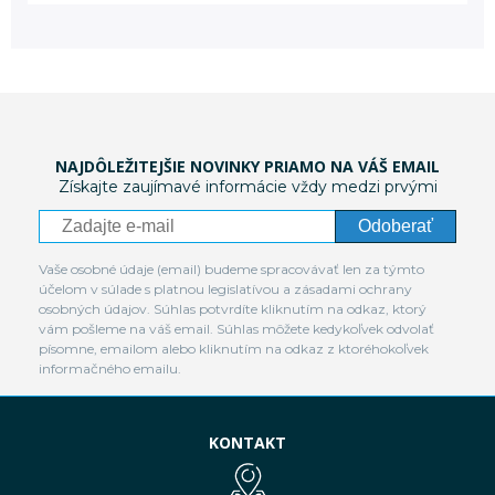
NAJDÔLEŽITEJŠIE NOVINKY PRIAMO NA VÁŠ EMAIL
Získajte zaujímavé informácie vždy medzi prvými
Odoberať
Vaše osobné údaje (email) budeme spracovávať len za týmto
účelom v súlade s platnou legislatívou a zásadami ochrany
osobných údajov. Súhlas potvrdíte kliknutím na odkaz, ktorý
vám pošleme na váš email. Súhlas môžete kedykoľvek odvolať
písomne, emailom alebo kliknutím na odkaz z ktoréhokoľvek
informačného emailu.
KONTAKT