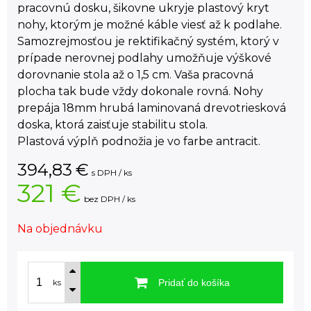
pracovnú dosku, šikovne ukryje plastový kryt
nohy, ktorým je možné káble viesť až k podlahe.
Samozrejmosťou je rektifikačný systém, ktorý v
prípade nerovnej podlahy umožňuje výškové
dorovnanie stola až o 1,5 cm. Vaša pracovná
plocha tak bude vždy dokonale rovná. Nohy
prepája 18mm hrubá laminovaná drevotriesková
doska, ktorá zaisťuje stabilitu stola.
Plastová výplň podnožia je vo farbe antracit.
394,83
€
s DPH / ks
321 €
bez DPH / ks
Na objednávku
Pridať do košíka
ks