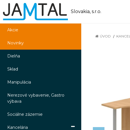
Slovakia, s.r.o.
Akcie
ÚVOD
KANCE
Novinky
Dielňa
Sklad
Manipulácia
Nerezové vybavenie, Gastro
výbava
Sociálne zázemie
Kancelária