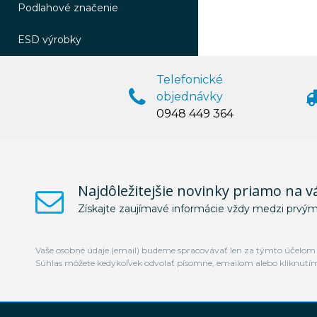
Podlahové značenie
ESD výrobky
Telefonické
objednávky
0948 449 364
Najdôležitejšie novinky priamo na v
Získajte zaujímavé informácie vždy medzi prvým
Vaše osobné údaje (email) budeme spracovávať len za týmto účelom v
Súhlas môžete kedykoľvek odvolať písomne, emailom alebo kliknutí