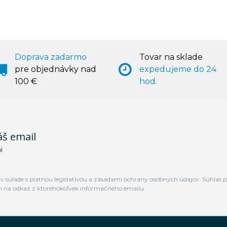
Doprava zadarmo
Tovar na sklade
pre objednávky nad
expedujeme do 24
100 €
hod.
áš email
i
 súlade s platnou legislatívou a zásadami ochrany osobných údajov. Súhlas p
m na odkaz z ktoréhokoľvek informačného emailu.