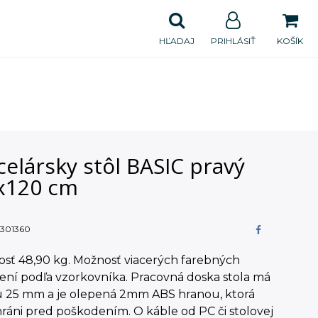
HĽADAJ
PRIHLÁSIŤ
KOŠÍK
elársky stôl BASIC pravý
x120 cm
301360
sť 48,90 kg. Možnosť viacerých farebných
ení podľa vzorkovníka. Pracovná doska stola má
 25 mm a je olepená 2mm ABS hranou, ktorá
hráni pred poškodením. O káble od PC či stolovej