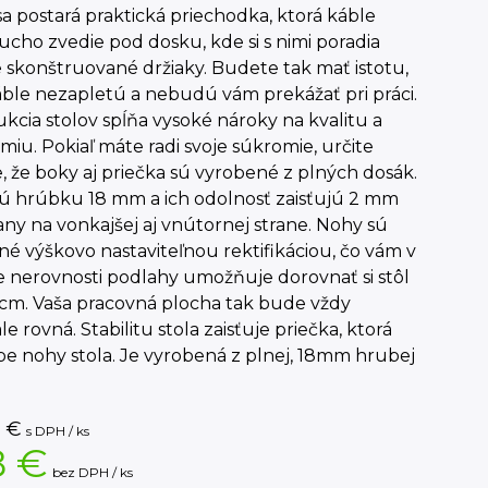
a postará praktická priechodka, ktorá káble
cho zvedie pod dosku, kde si s nimi poradia
 skonštruované držiaky. Budete tak mať istotu,
áble nezapletú a nebudú vám prekážať pri práci.
kcia stolov spĺňa vysoké nároky na kvalitu a
iu. Pokiaľ máte radi svoje súkromie, určite
, že boky aj priečka sú vyrobené z plných dosák.
jú hrúbku 18 mm a ich odolnosť zaisťujú 2 mm
ny na vonkajšej aj vnútornej strane. Nohy sú
é výškovo nastaviteľnou rektifikáciou, čo vám v
 nerovnosti podlahy umožňuje dorovnať si stôl
5 cm. Vaša pracovná plocha tak bude vždy
e rovná. Stabilitu stola zaisťuje priečka, ktorá
be nohy stola. Je vyrobená z plnej, 18mm hrubej
€
s DPH / ks
8 €
bez DPH / ks