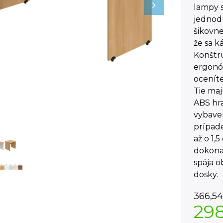
lampy s
jednodu
šikovne
že sa k
Konštru
ergonóm
oceníte
Tie ma
ABS hra
vybaven
prípade
až o 1,
dokonal
spája o
dosky.
366,54
29