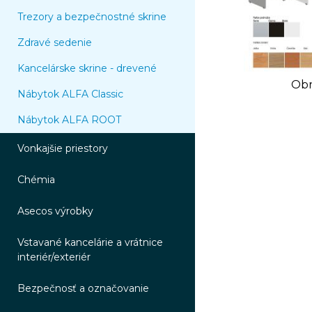
Trezory a bezpečnostné skrine
Zdravé sedenie
Kancelárske skrine - drevené
Obr
Nábytok ALFA Classic
Nábytok ALFA ROOT
Vonkajšie priestory
Chémia
Asecos výrobky
Vstavané kancelárie a vrátnice
interiér/exteriér
Bezpečnosť a označovanie