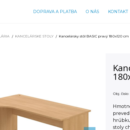
DOPRAVA A PLATBA
O NÁS
KONTAKT
LÁRIA
KANCELÁRSKE STOLY
Kancelársky stôl BASIC pravý 180x120 cm
Kanc
180
Obj. čislo:
Hmotno
preved
hrúbku
stoly c