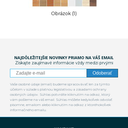
Obrázok (1)
NAJDÔLEŽITEJŠIE NOVINKY PRIAMO NA VÁŠ EMAIL
Získajte zaujímavé informácie vždy medzi prvými
Odoberať
Vaše osobné údaje (email) budeme spracovávať len za týmto
účelom v súlade s platnou legislatívou a zásadami ochrany
osobných údajov. Súhlas potvrdíte kliknutím na odkaz, ktorý
vám pošleme na váš email. Súhlas môžete kedykoľvek odvolať
písomne, emailom alebo kliknutím na odkaz z ktoréhokoľvek
informačného emailu.