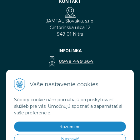
KONTAKT
JAMTAL Slovakia, s.r.o.
Cintorínska ulica 12
949 01 Nitra
INFOLINKA
0948 449 364
predaj@jamtal.sk
Vaše nastavenie cookies
Súbory cookie nám pomáhajú pri poskytovaní
VŠETKO O NÁKUPE
služieb pre vás. Umožňujú spoznať a zapamätať si
Obchodné podmienky
vaše preferencie.
Reklamačné podmienky
Doprava a platba
Rozumiem
Ochrana osobných údajov
Nastaviť