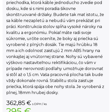
priechodka, ktorá káble jednoducho zvedie pod
dosku, kde si s nimi poradia šikovne
skonštruované držiaky. Budete tak mať istotu, že
sa káble nezapletú a nebudú vám prekážať pri
práci. Konštrukcia stolov spĺňa vysoké nároky na
kvalitu a ergonómiu. Pokiaľ máte radi svoje
súkromie, určite oceníte, že boky aj priečka sú
vyrobené z plných dosák. Tie majú hrúbku 18
mm a ich odolnosť zaisťujú 2 mm ABS hrany na
vonkajšej aj vnútornej strane. Nohy sú vybavené
výškovo nastaviteľnou rektifikáciou, čo vám v
prípade nerovnosti podlahy umožňuje dorovnať
si stôl až o 1,5 cm. Vaša pracovná plocha tak bude
vždy dokonale rovná. Stabilitu stola zaisťuje
priečka, ktorá spája obe nohy stola. Je vyrobená z
plnej, 18mm hrubej dosky.
362,85
€
s DPH / ks
295 €