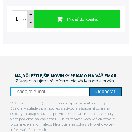
Pridať do košíka
ks
NAJDÔLEŽITEJŠIE NOVINKY PRIAMO NA VÁŠ EMAIL
Získajte zaujímavé informácie vždy medzi prvými
Odoberať
Vaše osobné údaje (email) budeme spracovávať len za týmto
účelom v súlade s platnou legislatívou a zásadami ochrany
osobných údajov. Súhlas potvrdíte kliknutím na odkaz, ktorý
vám pošleme na váš email. Súhlas môžete kedykoľvek odvolať
písomne, emailom alebo kliknutím na odkaz z ktoréhokoľvek
informačného emailu.