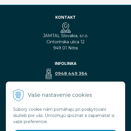
KONTAKT
JAMTAL Slovakia, s.r.o.
Cintorínska ulica 12
949 01 Nitra
INFOLINKA
0948 449 364
predaj@jamtal.sk
Vaše nastavenie cookies
Súbory cookie nám pomáhajú pri poskytovaní
VŠETKO O NÁKUPE
služieb pre vás. Umožňujú spoznať a zapamätať si
Obchodné podmienky
vaše preferencie.
Reklamačné podmienky