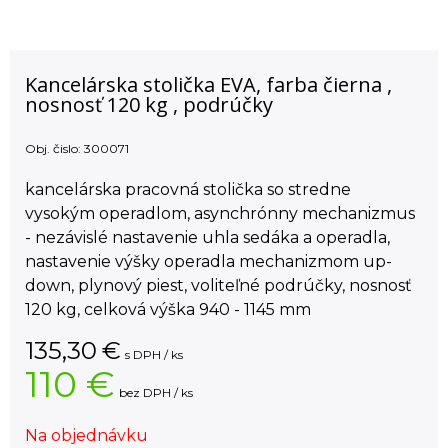
Kancelárska stolička EVA, farba čierna ,
nosnosť 120 kg , podrúčky
Obj. čislo:
300071
kancelárska pracovná stolička so stredne
vysokým operadlom, asynchrónny mechanizmus
- nezávislé nastavenie uhla sedáka a operadla,
nastavenie výšky operadla mechanizmom up-
down, plynový piest, voliteľné podrúčky, nosnosť
120 kg, celková výška 940 - 1145 mm
135,30
€
s DPH / ks
110 €
bez DPH / ks
Na objednávku