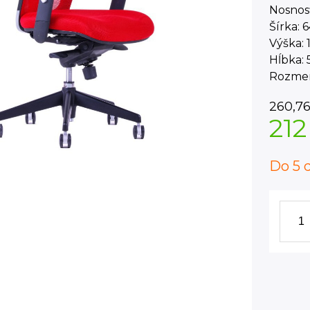
Nosnosť
Šírka: 
Výška: 
Hĺbka: 
Rozmer
260,7
212
Do 5 