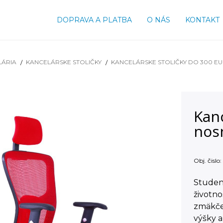
DOPRAVA A PLATBA
O NÁS
KONTAKT
LÁRIA
KANCELÁRSKE STOLIČKY
KANCELÁRSKE STOLIČKY DO 300 E
Kanc
nos
Obj. čislo:
Studen
životno
zmäkče
výšky a