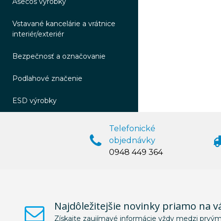
Asecos výrobky
Vstavané kancelárie a vrátnice
interiér/exteriér
Bezpečnosť a označovanie
Podlahové značenie
ESD výrobky
Telefonické
objednávky
0948 449 364
Najdôležitejšie novinky priamo na v
Získajte zaujímavé informácie vždy medzi prvým