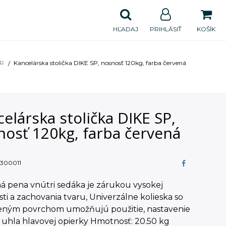
HĽADAJ
PRIHLÁSIŤ
KOŠÍK
UR
Kancelárska stolička DIKE SP, nosnosť 120kg, farba červená
elárska stolička DIKE SP,
nosť 120kg, farba červená
300011
á pena vnútri sedáka je zárukou vysokej
sti a zachovania tvaru, Univerzálne kolieska so
ným povrchom umožňujú použitie, nastavenie
 uhla hlavovej opierky Hmotnosť: 20.50 kg