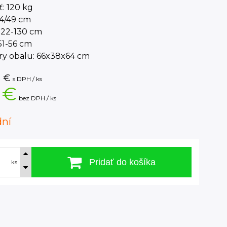
: 120 kg
64/49 cm
122-130 cm
51-56 cm
y obalu: 66x38x64 cm
6
€
s DPH / ks
 €
bez DPH / ks
dní
Pridať do košíka
ks