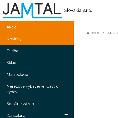
Slovakia, s.r.o.
Akcie
ÚVOD
KANCE
Novinky
Dielňa
Sklad
Manipulácia
Nerezové vybavenie, Gastro
výbava
Sociálne zázemie
Kancelária