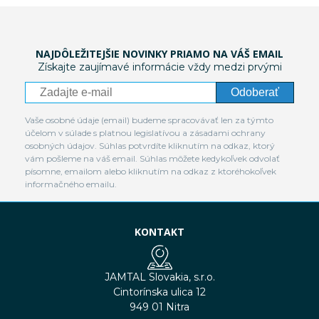
NAJDÔLEŽITEJŠIE NOVINKY PRIAMO NA VÁŠ EMAIL
Získajte zaujímavé informácie vždy medzi prvými
Odoberať
Vaše osobné údaje (email) budeme spracovávať len za týmto
účelom v súlade s platnou legislatívou a zásadami ochrany
osobných údajov. Súhlas potvrdíte kliknutím na odkaz, ktorý
vám pošleme na váš email. Súhlas môžete kedykoľvek odvolať
písomne, emailom alebo kliknutím na odkaz z ktoréhokoľvek
informačného emailu.
KONTAKT
JAMTAL Slovakia, s.r.o.
Cintorínska ulica 12
949 01 Nitra