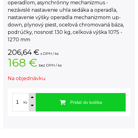
operadlom, asynchrónny mechanizmus -
nezávislé nastavenie uhla sedáka a operadla,
nastavenie výšky operadla mechanizmom up-
down, plynový piest, oceľová chromovaná báza,
podrúčky, nosnosť 130 kg, celková výška 1075 -
1270 mm
206,64
€
s DPH / ks
168 €
bez DPH / ks
Na objednávku
Pridať do košíka
ks