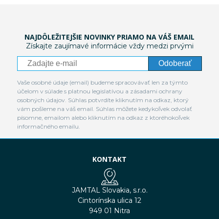
NAJDÔLEŽITEJŠIE NOVINKY PRIAMO NA VÁŠ EMAIL
Získajte zaujímavé informácie vždy medzi prvými
Odoberať
Vaše osobné údaje (email) budeme spracovávať len za týmto
účelom v súlade s platnou legislatívou a zásadami ochrany
osobných údajov. Súhlas potvrdíte kliknutím na odkaz, ktorý
vám pošleme na váš email. Súhlas môžete kedykoľvek odvolať
písomne, emailom alebo kliknutím na odkaz z ktoréhokoľvek
informačného emailu.
KONTAKT
JAMTAL Slovakia, s.r.o.
Cintorínska ulica 12
949 01 Nitra