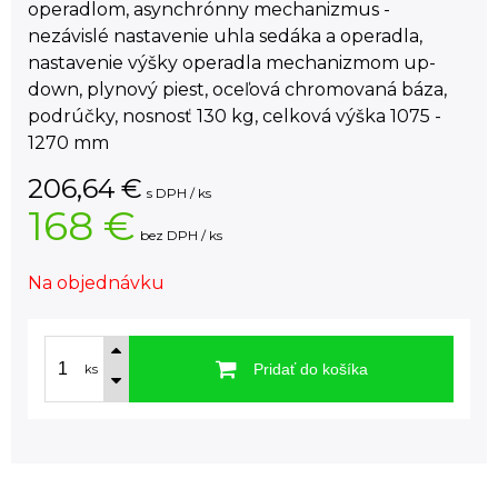
operadlom, asynchrónny mechanizmus -
nezávislé nastavenie uhla sedáka a operadla,
nastavenie výšky operadla mechanizmom up-
down, plynový piest, oceľová chromovaná báza,
podrúčky, nosnosť 130 kg, celková výška 1075 -
1270 mm
206,64
€
s DPH / ks
168 €
bez DPH / ks
Na objednávku
Pridať do košíka
ks