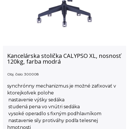
Kancelárska stolička CALYPSO XL, nosnosť
120kg, farba modrá
Obj. čislo:
300008
synchrónny mechanizmus je možné zafixovať v
ktorejkoľvek polohe
­ nastavenie výšky sedáka
­ studená pena vo vnútri sedáka
­ vysoké operadlo s fixným podhlavníkom
­ nastavenie sily protiváhy podľa telesnej
hmotnosti