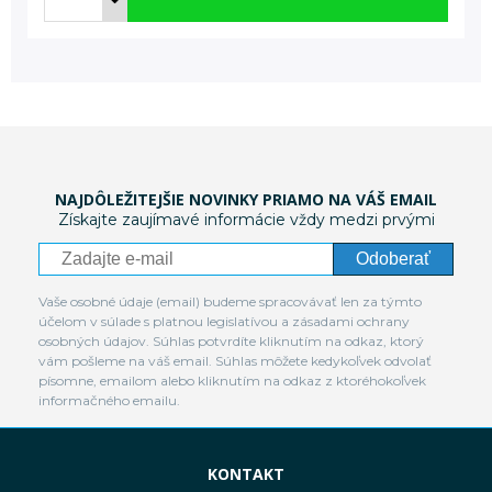
NAJDÔLEŽITEJŠIE NOVINKY PRIAMO NA VÁŠ EMAIL
Získajte zaujímavé informácie vždy medzi prvými
Odoberať
Vaše osobné údaje (email) budeme spracovávať len za týmto
účelom v súlade s platnou legislatívou a zásadami ochrany
osobných údajov. Súhlas potvrdíte kliknutím na odkaz, ktorý
vám pošleme na váš email. Súhlas môžete kedykoľvek odvolať
písomne, emailom alebo kliknutím na odkaz z ktoréhokoľvek
informačného emailu.
KONTAKT