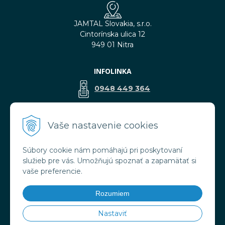
JAMTAL Slovakia, s.r.o.
Cintorínska ulica 12
949 01 Nitra
INFOLINKA
0948 449 364
predaj@jamtal.sk
Vaše nastavenie cookies
Súbory cookie nám pomáhajú pri poskytovaní
VŠETKO O NÁKUPE
služieb pre vás. Umožňujú spoznať a zapamätať si
Obchodné podmienky
vaše preferencie.
Reklamačné podmienky
Doprava a platba
Rozumiem
Ochrana osobných údajov
Nastaviť