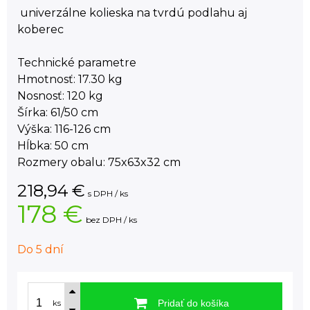
­ univerzálne kolieska na tvrdú podlahu aj
koberec
Technické parametre
Hmotnosť: 17.30 kg
Nosnosť: 120 kg
Šírka: 61/50 cm
Výška: 116-126 cm
Hĺbka: 50 cm
Rozmery obalu: 75x63x32 cm
218,94
€
s DPH / ks
178 €
bez DPH / ks
Do 5 dní
Pridať do košíka
ks