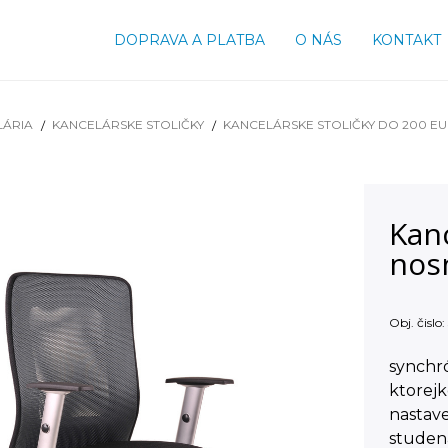
DOPRAVA A PLATBA
O NÁS
KONTAKT
LÁRIA
KANCELÁRSKE STOLIČKY
KANCELÁRSKE STOLIČKY DO 200 E
Kan
nosn
Obj. čislo:
synchr
ktorej
nastav
studen