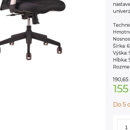
nastave
univerz
Techni
Hmotno
Nosnosť
Šírka: 
Výška: 
Hĺbka:
Rozmer
190,65
155
Do 5 