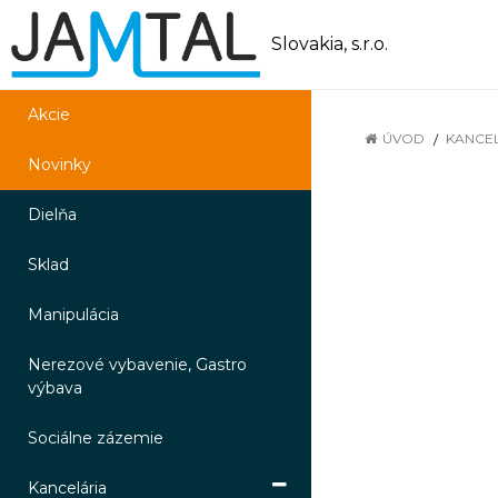
Slovakia, s.r.o.
Akcie
ÚVOD
KANCE
Novinky
Dielňa
Sklad
Manipulácia
Nerezové vybavenie, Gastro
výbava
Sociálne zázemie
Kancelária