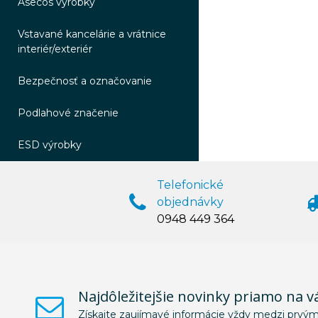
Asecos výrobky
Vstavané kancelárie a vrátnice
interiér/exteriér
Bezpečnosť a označovanie
Podlahové značenie
ESD výrobky
Telefonické
objednávky
0948 449 364
Najdôležitejšie novinky priamo na v
Získajte zaujímavé informácie vždy medzi prvým