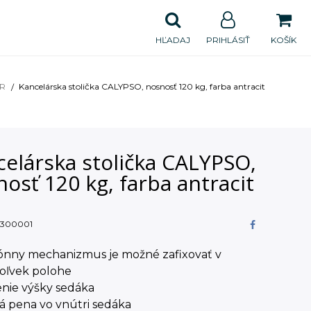
HĽADAJ
PRIHLÁSIŤ
KOŠÍK
UR
Kancelárska stolička CALYPSO, nosnosť 120 kg, farba antracit
celárska stolička CALYPSO,
osť 120 kg, farba antracit
300001
ónny mechanizmus je možné zafixovať v
koľvek polohe
enie výšky sedáka
á pena vo vnútri sedáka