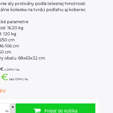
nie sily protiváhy podľa telesnej hmotnosti
álne kolieska na tvrdú podlahu aj koberec
cké parametre
sť: 16.20 kg
: 120 kg
61/50 cm
96-106 cm
 50 cm
y obalu: 68x63x32 cm
€
s DPH / ks
 €
bez DPH / ks
dní
Pridať do košíka
ks