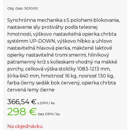
Obj. čislo:
301000
Synchrónna mechanika s 5 polohami blokovania,
nastavenie sily protiváhy podľa telesnej
hmotnosti, výškovo nastaviteľná opierka chrbta
systémm UP-DOWN, výškovo hĺbko a uhlovo
nastaviteľná hlavová pierka, mäkčené lakťové
opierky nastaviteľné tromi smermi, hliníkový
päťramenný kríž s kolieskami vhodný na mäkké
pvrchy, celková výška stoličky 1083-1213 mm,
šírka 640 mm, hmotnosť 16 kg, nosnosť 130 kg,
farba čierny sedák bok červený, opierka chrbta
červená lemy čierne
366,54
€
s DPH / ks
298 €
bez DPH / ks
Na objednávku