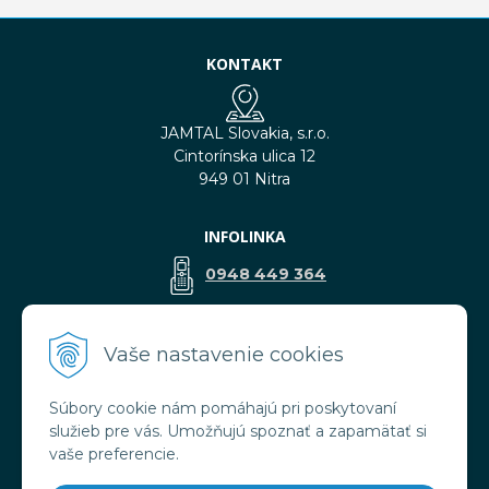
KONTAKT
JAMTAL Slovakia, s.r.o.
Cintorínska ulica 12
949 01 Nitra
INFOLINKA
0948 449 364
predaj@jamtal.sk
Vaše nastavenie cookies
Súbory cookie nám pomáhajú pri poskytovaní
VŠETKO O NÁKUPE
služieb pre vás. Umožňujú spoznať a zapamätať si
Obchodné podmienky
vaše preferencie.
Reklamačné podmienky