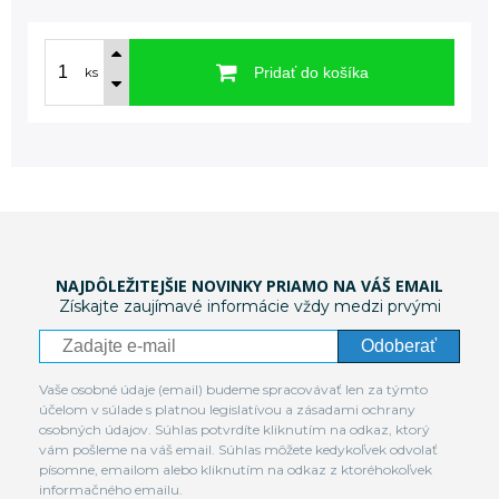
Pridať do košíka
ks
NAJDÔLEŽITEJŠIE NOVINKY PRIAMO NA VÁŠ EMAIL
Získajte zaujímavé informácie vždy medzi prvými
Odoberať
Vaše osobné údaje (email) budeme spracovávať len za týmto
účelom v súlade s platnou legislatívou a zásadami ochrany
osobných údajov. Súhlas potvrdíte kliknutím na odkaz, ktorý
vám pošleme na váš email. Súhlas môžete kedykoľvek odvolať
písomne, emailom alebo kliknutím na odkaz z ktoréhokoľvek
informačného emailu.