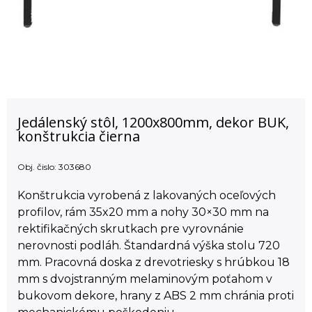
Jedálenský stôl, 1200x800mm, dekor BUK,
konštrukcia čierna
Obj. čislo:
303680
Konštrukcia vyrobená z lakovaných oceľových
profilov, rám 35x20 mm a nohy 30×30 mm na
rektifikačných skrutkach pre vyrovnánie
nerovnosti podláh. Štandardná výška stolu 720
mm. Pracovná doska z drevotriesky s hrúbkou 18
mm s dvojstranným melaminovým poťahom v
bukovom dekore, hrany z ABS 2 mm chránia proti