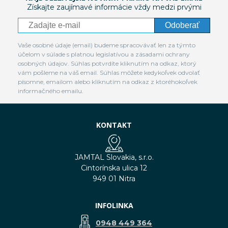
Získajte zaujímavé informácie vždy medzi prvými
Odoberať
Vaše osobné údaje (email) budeme spracovávať len za týmto
účelom v súlade s platnou legislatívou a zásadami ochrany
osobných údajov. Súhlas potvrdíte kliknutím na odkaz, ktorý
vám pošleme na váš email. Súhlas môžete kedykoľvek odvolať
písomne, emailom alebo kliknutím na odkaz z ktoréhokoľvek
informačného emailu.
KONTAKT
JAMTAL Slovakia, s.r.o.
Cintorínska ulica 12
949 01 Nitra
INFOLINKA
0948 449 364