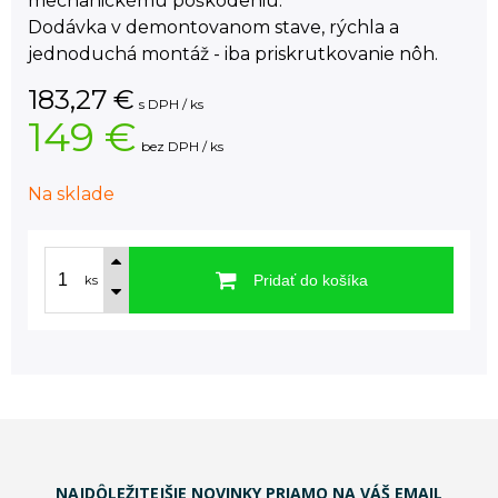
mechanickému poškodeniu.
Dodávka v demontovanom stave, rýchla a
jednoduchá montáž - iba priskrutkovanie nôh.
183,27
€
s DPH / ks
149 €
bez DPH / ks
Na sklade
Pridať do košíka
ks
NAJDÔLEŽITEJŠIE NOVINKY PRIAMO NA VÁŠ EMAIL