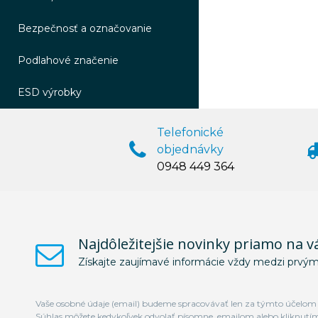
Bezpečnosť a označovanie
Podlahové značenie
ESD výrobky
Telefonické
objednávky
0948 449 364
Najdôležitejšie novinky priamo na v
Získajte zaujímavé informácie vždy medzi prvým
Vaše osobné údaje (email) budeme spracovávať len za týmto účelom v
Súhlas môžete kedykoľvek odvolať písomne, emailom alebo kliknutí