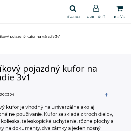
HĽADAJ
PRIHLÁSIŤ
KOŠÍK
níkový pojazdný kufor na náradie 3v1
íkový pojazdný kufor na
adie 3v1
300304
vý kufor je vhodný na univerzálne ako aj
onálne používanie. Kufor sa skladá z troch dielov,
kolieska, teleskopické uchytenie, rôzne plochy a
nky na dokumenty, dva zámky a jeden nosný