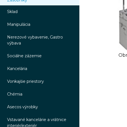
Zásobníky
Sklad
Manipulácia
Nerezové vybavenie, Gastro
výbava
Obr
Sociálne zázemie
Kancelária
Vonkajšie priestory
Chémia
Asecos výrobky
Vstavané kancelárie a vrátnice
interiér/exteriér