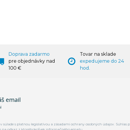
Doprava zadarmo
Tovar na sklade
pre objednávky nad
expedujeme do 24
100 €
hod.
áš email
i
 súlade s platnou legislatívou a zásadami ochrany osobných údajov. Súhlas p
m na odkaz z ktoréhokoľvek informačného emailu.