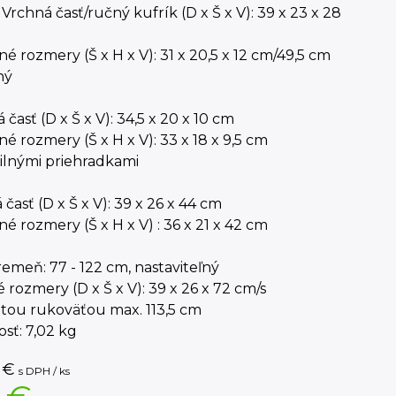
Vrchná časť/ručný kufrík (D x Š x V): 39 x 23 x 28
é rozmery (Š x H x V): 31 x 20,5 x 12 cm/49,5 cm
ný
 časť (D x Š x V): 34,5 x 20 x 10 cm
é rozmery (Š x H x V): 33 x 18 x 9,5 cm
bilnými priehradkami
časť (D x Š x V): 39 x 26 x 44 cm
é rozmery (Š x H x V) : 36 x 21 x 42 cm
emeň: 77 - 122 cm, nastaviteľný
 rozmery (D x Š x V): 39 x 26 x 72 cm/s
tou rukoväťou max. 113,5 cm
sť: 7,02 kg
€
s DPH / ks