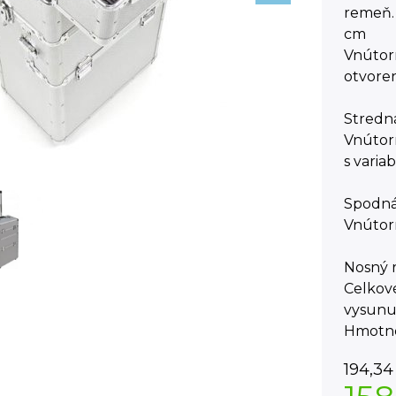
remeň. 
cm
Vnútorn
otvore
Stredná
Vnútorn
s varia
Spodná 
Vnútorn
Nosný r
Celkové
vysunu
Hmotno
194,34