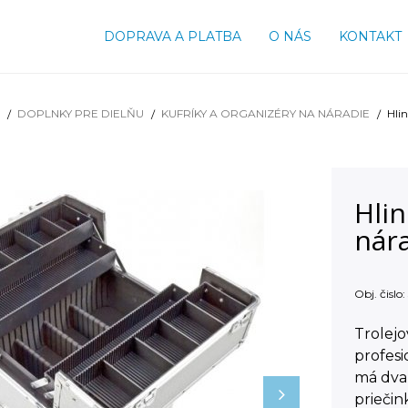
DOPRAVA A PLATBA
O NÁS
KONTAKT
DOPLNKY PRE DIELŇU
KUFRÍKY A ORGANIZÉRY NA NÁRADIE
Hli
Hlin
nár
Obj. čislo:
Trolejo
profesi
má dva 
prieči