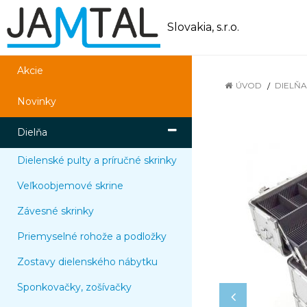
Slovakia, s.r.o.
Akcie
ÚVOD
DIELŇA
Novinky
Dielňa
Dielenské pulty a príručné skrinky
Veľkoobjemové skrine
Závesné skrinky
Priemyselné rohože a podložky
Zostavy dielenského nábytku
Sponkovačky, zošívačky