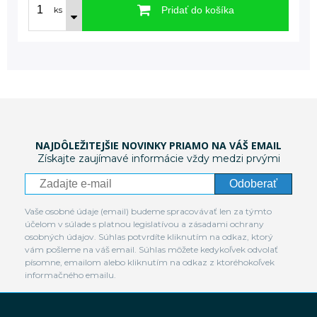
Pridať do košíka
ks
NAJDÔLEŽITEJŠIE NOVINKY PRIAMO NA VÁŠ EMAIL
Získajte zaujímavé informácie vždy medzi prvými
Odoberať
Vaše osobné údaje (email) budeme spracovávať len za týmto
účelom v súlade s platnou legislatívou a zásadami ochrany
osobných údajov. Súhlas potvrdíte kliknutím na odkaz, ktorý
vám pošleme na váš email. Súhlas môžete kedykoľvek odvolať
písomne, emailom alebo kliknutím na odkaz z ktoréhokoľvek
informačného emailu.