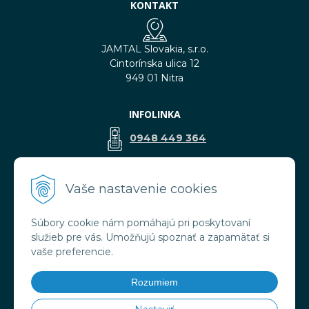
KONTAKT
JAMTAL Slovakia, s.r.o.
Cintorínska ulica 12
949 01 Nitra
INFOLINKA
0948 449 364
predaj@jamtal.sk
Vaše nastavenie cookies
Súbory cookie nám pomáhajú pri poskytovaní
VŠETKO O NÁKUPE
služieb pre vás. Umožňujú spoznať a zapamätať si
Obchodné podmienky
vaše preferencie.
Reklamačné podmienky
Doprava a platba
Rozumiem
Ochrana osobných údajov