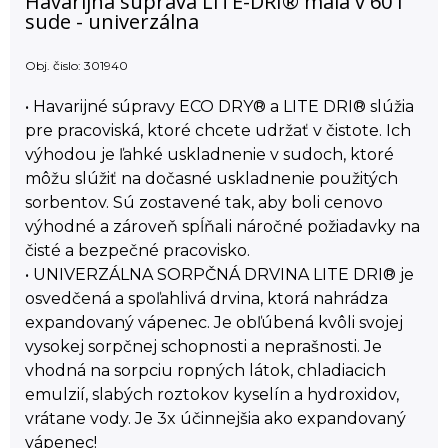
Havarijná súprava LITE-DRI® malá v 60 l
sude - univerzálna
Obj. čislo:
301940
• Havarijné súpravy ECO DRY® a LITE DRI® slúžia
pre pracoviská, ktoré chcete udržať v čistote. Ich
výhodou je ľahké uskladnenie v sudoch, ktoré
môžu slúžiť na dočasné uskladnenie použitých
sorbentov. Sú zostavené tak, aby boli cenovo
výhodné a zároveň spĺňali náročné požiadavky na
čisté a bezpečné pracovisko.
• UNIVERZÁLNA SORPČNÁ DRVINA LITE DRI® je
osvedčená a spoľahlivá drvina, ktorá nahrádza
expandovaný vápenec. Je obľúbená kvôli svojej
vysokej sorpčnej schopnosti a neprašnosti. Je
vhodná na sorpciu ropných látok, chladiacich
emulzií, slabých roztokov kyselín a hydroxidov,
vrátane vody. Je 3x účinnejšia ako expandovaný
vápenec!