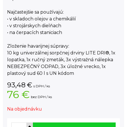
Najčastejšie sa používajú:
• v skladoch olejov a chemikálií
• v strojárskych dielňach
• na čerpacích staniciach
Zloženie havarijnej súpravy:
10 kg univerzálnej sorpčnej drviny LITE DRI®, 1x
lopatka, 1x ručný zmeták, 3x výstražná nálepka
NEBEZPEČNÝ ODPAD, 3x úložné vrecko, 1x
plastový sud 60 l s UN kódom
93,48
€
s DPH / ks
76 €
bez DPH / ks
Na objednávku