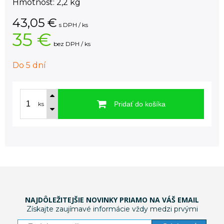
Hmotnosť: 2,2 kg
43,05
€
s DPH / ks
35 €
bez DPH / ks
Do 5 dní
Pridať do košíka
ks
NAJDÔLEŽITEJŠIE NOVINKY PRIAMO NA VÁŠ EMAIL
Získajte zaujímavé informácie vždy medzi prvými