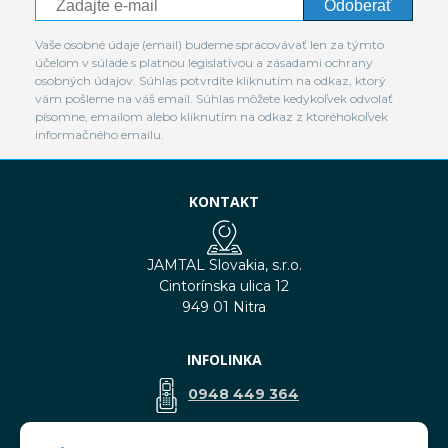
Odoberať
Vaše osobné údaje (email) budeme spracovávať len za týmto
účelom v súlade s platnou legislatívou a zásadami ochrany
osobných údajov. Súhlas potvrdíte kliknutím na odkaz, ktorý
vám pošleme na váš email. Súhlas môžete kedykoľvek odvolať
písomne, emailom alebo kliknutím na odkaz z ktoréhokoľvek
informačného emailu.
KONTAKT
JAMTAL Slovakia, s.r.o.
Cintorínska ulica 12
949 01 Nitra
INFOLINKA
0948 449 364
predaj@jamtal.sk