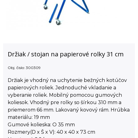
Držiak / stojan na papierové rolky 31 cm
Obj. čislo:
300309
Držiak je vhodný na uchytenie bežných kotúčov
papierových roliek. Jednoduché vkladanie a
vyberanie roliek. Mobilný pomocou gumových
koliesok. Vhodný pre rolky so šírkou 310 mm a
priemerom 66 mm. Lakovaný kovový rám. Hrúbka
materiálu: 19 mm
Gumové kolieska: O 35 mm
Rozmery(D x Š x V): 40 x 40 x 73 cm