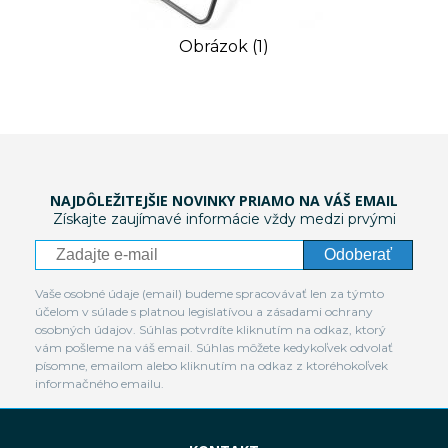
Obrázok (1)
NAJDÔLEŽITEJŠIE NOVINKY PRIAMO NA VÁŠ EMAIL
Získajte zaujímavé informácie vždy medzi prvými
Odoberať
Vaše osobné údaje (email) budeme spracovávať len za týmto
účelom v súlade s platnou legislatívou a zásadami ochrany
osobných údajov. Súhlas potvrdíte kliknutím na odkaz, ktorý
vám pošleme na váš email. Súhlas môžete kedykoľvek odvolať
písomne, emailom alebo kliknutím na odkaz z ktoréhokoľvek
informačného emailu.