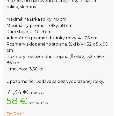
možnosťou nastavenia rôznej šírky čistiacich
roliek, sklopný.
Maximálna šírka rolky: 40 cm
Maximálny priemer rolky: 58 cm
Rám stojanu: O 1,9 cm
Adaptér na priemer dutinky rolky: 4 - 7,5 cm
Rozmery sklopeného stojana: (ŠxHxV): 52 x 5 x 95
cm
Rozmery rozloženého stojana (ŠxHxV): 52 x 56 x
86 cm
Hmotnosť: 3,56 kg
Upozornenie: Dodáva sa bez vyobrazenej rolky.
71,34
€
s DPH / ks
58 €
bez DPH / ks
Do 5 dní