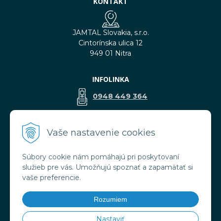
KONTAKT
JAMTAL Slovakia, s.r.o.
Cintorínska ulica 12
949 01 Nitra
INFOLINKA
0948 449 364
predaj@jamtal.sk
Vaše nastavenie cookies
Súbory cookie nám pomáhajú pri poskytovaní
VŠETKO O NÁKUPE
služieb pre vás. Umožňujú spoznať a zapamätať si
Obchodné podmienky
vaše preferencie.
Reklamačné podmienky
Doprava a platba
Rozumiem
Ochrana osobných údajov
Nastaviť