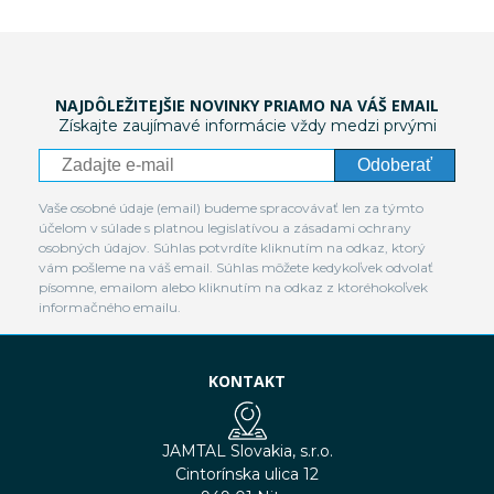
NAJDÔLEŽITEJŠIE NOVINKY PRIAMO NA VÁŠ EMAIL
Získajte zaujímavé informácie vždy medzi prvými
Odoberať
Vaše osobné údaje (email) budeme spracovávať len za týmto
účelom v súlade s platnou legislatívou a zásadami ochrany
osobných údajov. Súhlas potvrdíte kliknutím na odkaz, ktorý
vám pošleme na váš email. Súhlas môžete kedykoľvek odvolať
písomne, emailom alebo kliknutím na odkaz z ktoréhokoľvek
informačného emailu.
KONTAKT
JAMTAL Slovakia, s.r.o.
Cintorínska ulica 12