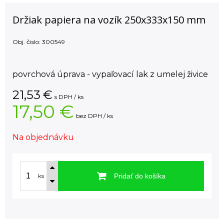
Držiak papiera na vozík 250x333x150 mm
Obj. čislo:
300549
povrchová úprava - vypaľovací lak z umelej živice
21,53
€
s DPH / ks
17,50 €
bez DPH / ks
Na objednávku
Pridať do košíka
ks