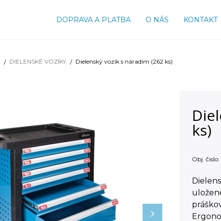
DOPRAVA A PLATBA
O NÁS
KONTAKT
DIELENSKÉ VOZÍKY
Dielenský vozík s náradím (262 ks)
Diel
ks)
Obj. čislo:
Dielens
uložen
práškov
Ergonom