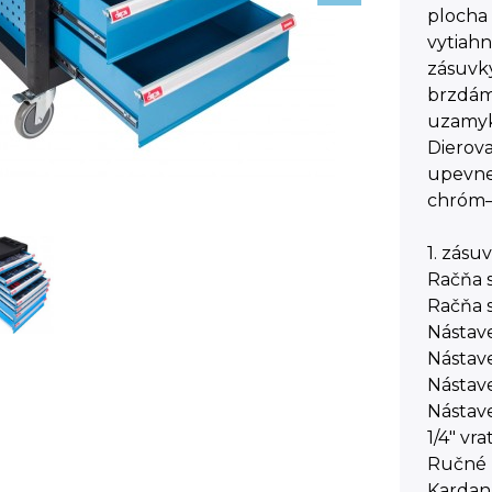
plocha 
vytiahn
zásuvk
brzdám
uzamyka
Dierov
upevnen
chróm–
1. zásuv
Račňa 
Račňa s
Nástave
Nástave
Nástave
Nástave
1/4" vra
Ručné k
Kardan 