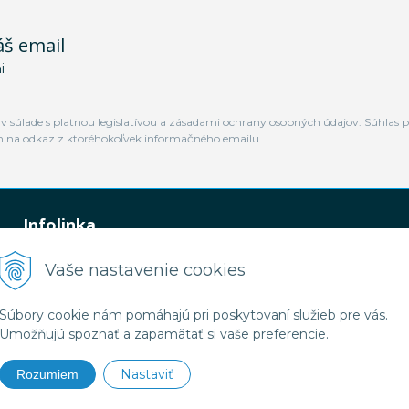
áš email
i
 súlade s platnou legislatívou a zásadami ochrany osobných údajov. Súhlas p
m na odkaz z ktoréhokoľvek informačného emailu.
Infolinka
0948 449 364
Vaše nastavenie cookies
predaj@jamtal.sk
Súbory cookie nám pomáhajú pri poskytovaní služieb pre vás.
Umožňujú spoznať a zapamätať si vaše preferencie.
Nastaviť
Rozumiem
2026 Jamtal Slovakia •
NextShop
&
e-shop Pohoda Connector
by
NextCom s.r