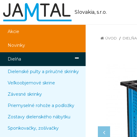
Slovakia, s.r.o.
Akcie
ÚVOD
DIELŇA
Novinky
Dielňa
Dielenské pulty a príručné skrinky
Veľkoobjemové skrine
Závesné skrinky
Priemyselné rohože a podložky
Zostavy dielenského nábytku
Sponkovačky, zošívačky