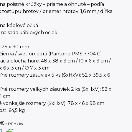
 na poistné krúžky – priame a ohnuté – podľa
ozostupu hrotov / priemer hrotov: 1,6 mm / dĺžka
 na káblové očká
lna sada káblových očiek
 125 x 30 mm
 čierna / svetlomodrá (Pantone PMS 7704 C)
cia plocha hore: 48 x 38 x 3 cm / 10 x 6 x 3 cm /
x 6 x 3 cn / O 7 x 3 cm
ľné rozmery zásuviek 5 ks (ŠxHxV): 52 x 39,5 x 6
ľné rozmery veľkých zásuviek 2 ks (ŠxHxV): 52 x
14 cm
 vonkajšie rozmery (ŠxHxV): 78 x 46 x 98 cm
sť: 64,5 kg
€
s DPH / ks