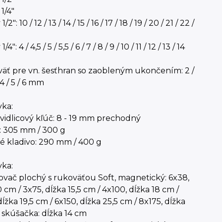
1/4"
2": 10 / 12 / 13 / 14 / 15 / 16 / 17 / 18 / 19 / 20 / 21 / 22 /
4": 4 / 4,5 / 5 / 5,5 / 6 / 7 / 8 / 9 / 10 / 11 / 12 / 13 / 14
äť pre vn. šesťhran so zaobleným ukončením: 2 /
/ 4 / 5 / 6 mm
vka:
vidlicový kľúč: 8 - 19 mm prechodný
: 305 mm / 300 g
é kladivo: 290 mm / 400 g
vka:
vač plochý s rukoväťou Soft, magnetický: 6x38,
0 cm / 3x75, dĺžka 15,5 cm / 4x100, dĺžka 18 cm /
dĺžka 19,5 cm / 6x150, dĺžka 25,5 cm / 8x175, dĺžka
 skúšačka: dĺžka 14 cm