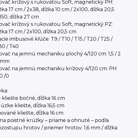
vač krížový s rukoväťou Soft, magnetický PH:
ĺžka 17 cm / 2x38, dĺžka 10 cm / 2x100, dĺžka 20,5
150, dĺžka 27 cm
vač krížový s rukoväťou Soft, magnetický PZ:
ĺžka 17 cm / 2x100, dĺžka 20,5 cm
cie imbusové kľúče: T9 / T10 / T15 / T20 / T25 /
30 / T40
vač na jemnú mechaniku plochý 4/120 cm: 1,5 / 2
 3 mm
ovač na jemnú mechaniku krížový 4/120 cm: PH
0 /0
vka:
e kliešte bočné, dĺžka 16 cm
úzke kliešte, dĺžka 16,5 cm
vané kliešte, dĺžka 16 cm
 na poistné krúžky – priame a ohnuté – podľa
ozostupu hrotov / priemer hrotov: 1,6 mm / dĺžka