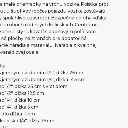
a malé priehradky na vrchu vozíka. Poistka proti
utiu šuplíkov (počas pojazdu vozíka zostávajú
y spoľahlivo uzavreté). Bezpečná poloha vďaka
 na oboch riadených kolieskach. Centrálne
nie. Lišty rukovätí s popisovým políčkom.
ané plechy na stranách pre dodatočné
ie náradia a materiálu. Náradie z kvalitnej
vanádiovej ocele.
ka:
s jemným ozubením 1/2", dĺžka 26 cm
 jemným ozubením 1/4", dĺžka 14,5 cm
c 1/2", dĺžka 25 cm s vratidlom
c 1/2", dĺžka 12,5 cm
c 1/4", dĺžka 10 cm
c 1/4", dĺžka 5 cm
tidlo dĺžka 11 cm
oliesko 1/4", dĺžka 16 cm
1/2"