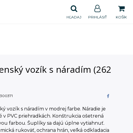
HĽADAJ
PRIHLÁSIŤ
KOŠÍK
enský vozík s náradím (262
300371
ký vozík s náradím v modrej farbe. Náradie je
é v PVC priehradkách. Konštrukcia ošetrená
ou farbou. Šuplíky sa dajú úplne vytiahnuť.
ická rukoväť, ochrana hrán, veľká odkladacia