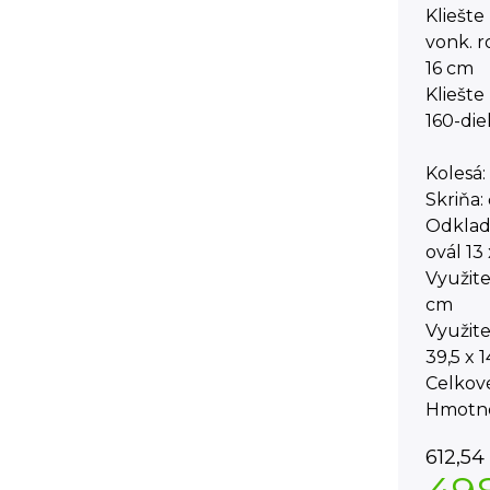
Kliešte
vonk. r
16 cm
Kliešte
160-die
Kolesá:
Skriňa:
Odklada
ovál 13 
Využite
cm
Využite
39,5 x 
Celkové
Hmotno
612,54