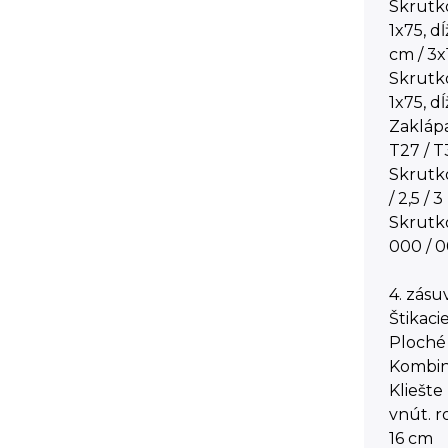
Skrutko
1x75, d
cm / 3x
Skrutko
1x75, d
Zaklápa
T27 / T
Skrutko
/ 2,5 /
Skrutk
000 / 0
4. zásu
Štikaci
Ploché 
Kombino
Kliešte
vnút. r
16 cm