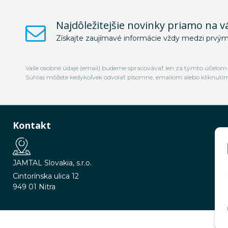
Najdôležitejšie novinky priamo na v
Získajte zaujímavé informácie vždy medzi prvým
Vaše osobné údaje (email) budeme spracovávať len za týmto účelom v
Súhlas môžete kedykoľvek odvolať písomne, emailom alebo kliknutí
Kontakt
JAMTAL Slovakia, s.r.o.
Cintorínska ulica 12
949 01 Nitra
© 