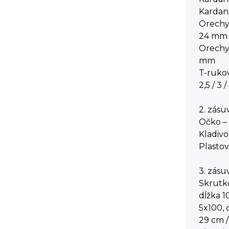
Kardan 
Orechy 1/
24 mm
Orechy 1/
mm
T-rukov
2,5 / 3 
2. zásu
Očko – 
Kladivo
Plastov
3. zásu
Skrutko
dĺžka 1
5x100, 
29 cm /